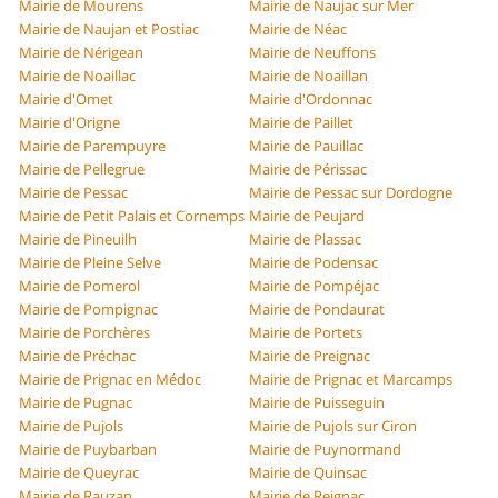
Mairie de Mourens
Mairie de Naujac sur Mer
Mairie de Naujan et Postiac
Mairie de Néac
Mairie de Nérigean
Mairie de Neuffons
Mairie de Noaillac
Mairie de Noaillan
Mairie d'Omet
Mairie d'Ordonnac
Mairie d'Origne
Mairie de Paillet
Mairie de Parempuyre
Mairie de Pauillac
Mairie de Pellegrue
Mairie de Périssac
Mairie de Pessac
Mairie de Pessac sur Dordogne
Mairie de Petit Palais et Cornemps
Mairie de Peujard
Mairie de Pineuilh
Mairie de Plassac
Mairie de Pleine Selve
Mairie de Podensac
Mairie de Pomerol
Mairie de Pompéjac
Mairie de Pompignac
Mairie de Pondaurat
Mairie de Porchères
Mairie de Portets
Mairie de Préchac
Mairie de Preignac
Mairie de Prignac en Médoc
Mairie de Prignac et Marcamps
Mairie de Pugnac
Mairie de Puisseguin
Mairie de Pujols
Mairie de Pujols sur Ciron
Mairie de Puybarban
Mairie de Puynormand
Mairie de Queyrac
Mairie de Quinsac
Mairie de Rauzan
Mairie de Reignac