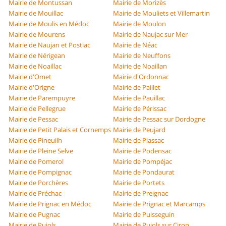
Mairie de Montussan
Mairie de Morizès
Mairie de Mouillac
Mairie de Mouliets et Villemartin
Mairie de Moulis en Médoc
Mairie de Moulon
Mairie de Mourens
Mairie de Naujac sur Mer
Mairie de Naujan et Postiac
Mairie de Néac
Mairie de Nérigean
Mairie de Neuffons
Mairie de Noaillac
Mairie de Noaillan
Mairie d'Omet
Mairie d'Ordonnac
Mairie d'Origne
Mairie de Paillet
Mairie de Parempuyre
Mairie de Pauillac
Mairie de Pellegrue
Mairie de Périssac
Mairie de Pessac
Mairie de Pessac sur Dordogne
Mairie de Petit Palais et Cornemps
Mairie de Peujard
Mairie de Pineuilh
Mairie de Plassac
Mairie de Pleine Selve
Mairie de Podensac
Mairie de Pomerol
Mairie de Pompéjac
Mairie de Pompignac
Mairie de Pondaurat
Mairie de Porchères
Mairie de Portets
Mairie de Préchac
Mairie de Preignac
Mairie de Prignac en Médoc
Mairie de Prignac et Marcamps
Mairie de Pugnac
Mairie de Puisseguin
Mairie de Pujols
Mairie de Pujols sur Ciron