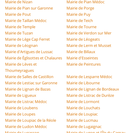
Mairie de Nizan
Mairie de Pian Médoc
Mairie de Pian sur Garonne
Mairie de Porge
Mairie de Pout
Mairie de Puy
Mairie de Taillan Médoc
Mairie de Teich
Mairie de Temple
Mairie de Tourne
Mairie de Tuzan
Mairie de Verdon sur Mer
Mairie de Lège Cap Ferret
Mairie de Léogeats
Mairie de Léognan
Mairie de Lerm et Musset
Mairie d'Artigues de Lussac
Mairie de Billaux
Mairie de Églisottes et Chalaures
Mairie d'Esseintes
Mairie de Lèves et
Mairie de Peintures
Thoumeyragues
Mairie de Salles de Castillon
Mairie de Lesparre Médoc
Mairie de Lestiac sur Garonne
Mairie de Libourne
Mairie de Lignan de Bazas
Mairie de Lignan de Bordeaux
Mairie de Ligueux
Mairie de Listrac de Durèze
Mairie de Listrac Médoc
Mairie de Lormont
Mairie de Loubens
Mairie de Louchats
Mairie de Loupes
Mairie de Loupiac
Mairie de Loupiac de la Réole
Mairie de Lucmau
Mairie de Ludon Médoc
Mairie de Lugaignac
Mairie de Lugasson
Mairie de Lugon et l'Île du Carnay