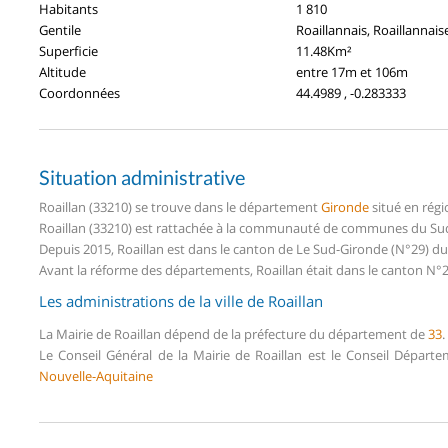
Habitants
1 810
Gentile
Roaillannais, Roaillannais
Superficie
11.48Km²
Altitude
entre 17m et 106m
Coordonnées
44.4989 , -0.283333
Situation administrative
Roaillan (33210) se trouve dans le département
Gironde
situé en rég
Roaillan (33210) est rattachée à la communauté de communes du Sud 
Depuis 2015, Roaillan est dans le canton de Le Sud-Gironde (N°29) 
Avant la réforme des départements, Roaillan était dans le canton N°
Les administrations de la ville de Roaillan
La Mairie de Roaillan dépend de la préfecture du département de
33
.
Le Conseil Général de la Mairie de Roaillan est le Conseil Départ
Nouvelle-Aquitaine