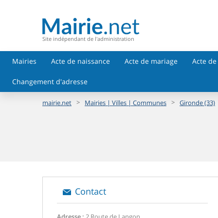
Site indépendant de l'administration
Mairies
Acte de naissance
Acte de mariage
Acte de
Changement d'adresse
>
>
mairie.net
Mairies | Villes | Communes
Gironde (33)
Contact
Adresse :
2 Route de Langon