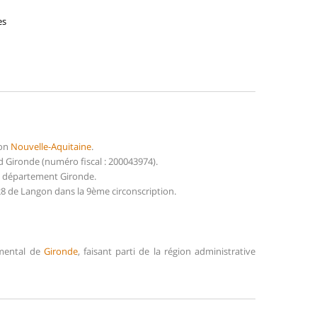
es
ion
Nouvelle-Aquitaine
.
Gironde (numéro fiscal : 200043974).
du département Gironde.
28 de Langon dans la 9ème circonscription.
emental de
Gironde
, faisant parti de la région administrative