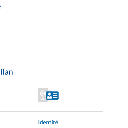
e
llan
Identité