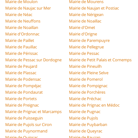
Mairie de Moulon
Mairie de Mourens
Mairie de Naujac sur Mer
Mairie de Naujan et Postiac
Mairie de Néac
Mairie de Nérigean
Mairie de Neuffons
Mairie de Noaillac
Mairie de Noaillan
Mairie d'Omet
Mairie d'Ordonnac
Mairie d'Origne
Mairie de Paillet
Mairie de Parempuyre
Mairie de Pauillac
Mairie de Pellegrue
Mairie de Périssac
Mairie de Pessac
Mairie de Pessac sur Dordogne
Mairie de Petit Palais et Cornemps
Mairie de Peujard
Mairie de Pineuilh
Mairie de Plassac
Mairie de Pleine Selve
Mairie de Podensac
Mairie de Pomerol
Mairie de Pompéjac
Mairie de Pompignac
Mairie de Pondaurat
Mairie de Porchères
Mairie de Portets
Mairie de Préchac
Mairie de Preignac
Mairie de Prignac en Médoc
Mairie de Prignac et Marcamps
Mairie de Pugnac
Mairie de Puisseguin
Mairie de Pujols
Mairie de Pujols sur Ciron
Mairie de Puybarban
Mairie de Puynormand
Mairie de Queyrac
Mairie de Quinsac
Mairie de Rauzan