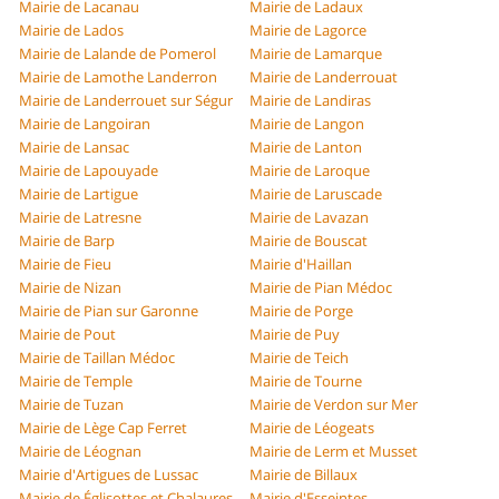
Mairie de Lacanau
Mairie de Ladaux
Mairie de Lados
Mairie de Lagorce
Mairie de Lalande de Pomerol
Mairie de Lamarque
Mairie de Lamothe Landerron
Mairie de Landerrouat
Mairie de Landerrouet sur Ségur
Mairie de Landiras
Mairie de Langoiran
Mairie de Langon
Mairie de Lansac
Mairie de Lanton
Mairie de Lapouyade
Mairie de Laroque
Mairie de Lartigue
Mairie de Laruscade
Mairie de Latresne
Mairie de Lavazan
Mairie de Barp
Mairie de Bouscat
Mairie de Fieu
Mairie d'Haillan
Mairie de Nizan
Mairie de Pian Médoc
Mairie de Pian sur Garonne
Mairie de Porge
Mairie de Pout
Mairie de Puy
Mairie de Taillan Médoc
Mairie de Teich
Mairie de Temple
Mairie de Tourne
Mairie de Tuzan
Mairie de Verdon sur Mer
Mairie de Lège Cap Ferret
Mairie de Léogeats
Mairie de Léognan
Mairie de Lerm et Musset
Mairie d'Artigues de Lussac
Mairie de Billaux
Mairie de Églisottes et Chalaures
Mairie d'Esseintes