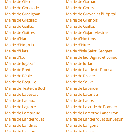
Mairie de Giscos
Mairie de Gornac
Mairie de Goualade
Mairie de Gours
Mairie de Gradignan
Mairie de Grayan et l'Hôpital
Mairie de Grézillac
Mairie de Grignols
Mairie de Guillac
Mairie de Guillos
Mairie de Guîtres
Mairie de Gujan Mestras
Mairie d'Haux
Mairie d'Hostens
Mairie d'Hourtin
Mairie d'Hure
Mairie d'Illats
Mairie d'Isle Saint Georges
Mairie d'Izon
Mairie de Jau Dignac et Loirac
Mairie de Jugazan
Mairie de Juillac
Mairie de Brède
Mairie de Lande de Fronsac
Mairie de Réole
Mairie de Rivière
Mairie de Roquille
Mairie de Sauve
Mairie de Teste de Buch
Mairie de Labarde
Mairie de Labescau
Mairie de Lacanau
Mairie de Ladaux
Mairie de Lados
Mairie de Lagorce
Mairie de Lalande de Pomerol
Mairie de Lamarque
Mairie de Lamothe Landerron
Mairie de Landerrouat
Mairie de Landerrouet sur Ségur
Mairie de Landiras
Mairie de Langoiran
Mairie de Langon
Mairie de Lansac