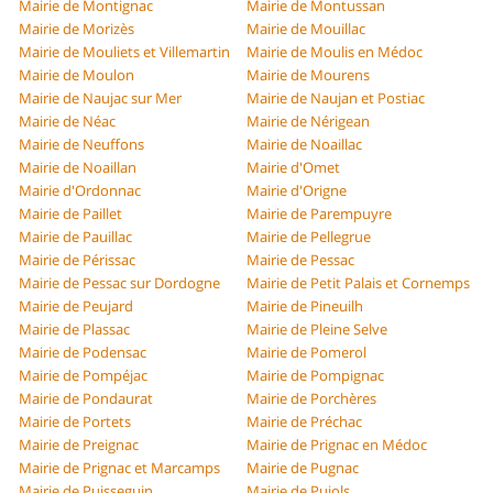
Mairie de Montignac
Mairie de Montussan
Mairie de Morizès
Mairie de Mouillac
Mairie de Mouliets et Villemartin
Mairie de Moulis en Médoc
Mairie de Moulon
Mairie de Mourens
Mairie de Naujac sur Mer
Mairie de Naujan et Postiac
Mairie de Néac
Mairie de Nérigean
Mairie de Neuffons
Mairie de Noaillac
Mairie de Noaillan
Mairie d'Omet
Mairie d'Ordonnac
Mairie d'Origne
Mairie de Paillet
Mairie de Parempuyre
Mairie de Pauillac
Mairie de Pellegrue
Mairie de Périssac
Mairie de Pessac
Mairie de Pessac sur Dordogne
Mairie de Petit Palais et Cornemps
Mairie de Peujard
Mairie de Pineuilh
Mairie de Plassac
Mairie de Pleine Selve
Mairie de Podensac
Mairie de Pomerol
Mairie de Pompéjac
Mairie de Pompignac
Mairie de Pondaurat
Mairie de Porchères
Mairie de Portets
Mairie de Préchac
Mairie de Preignac
Mairie de Prignac en Médoc
Mairie de Prignac et Marcamps
Mairie de Pugnac
Mairie de Puisseguin
Mairie de Pujols