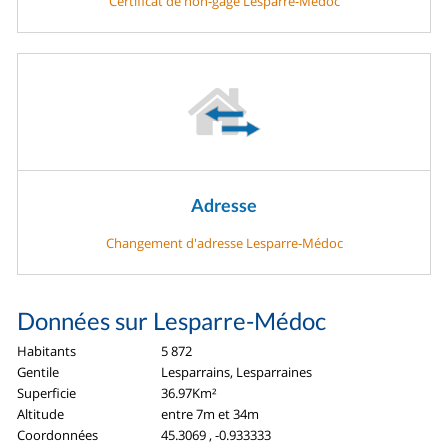
Certificat de non-gage Lesparre-Médoc
Adresse
Changement d'adresse Lesparre-Médoc
Données sur Lesparre-Médoc
Habitants
5 872
Gentile
Lesparrains, Lesparraines
Superficie
36.97Km²
Altitude
entre 7m et 34m
Coordonnées
45.3069 , -0.933333