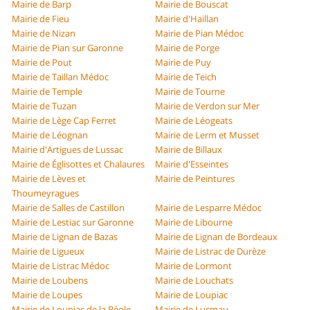
Mairie de Barp
Mairie de Bouscat
Mairie de Fieu
Mairie d'Haillan
Mairie de Nizan
Mairie de Pian Médoc
Mairie de Pian sur Garonne
Mairie de Porge
Mairie de Pout
Mairie de Puy
Mairie de Taillan Médoc
Mairie de Teich
Mairie de Temple
Mairie de Tourne
Mairie de Tuzan
Mairie de Verdon sur Mer
Mairie de Lège Cap Ferret
Mairie de Léogeats
Mairie de Léognan
Mairie de Lerm et Musset
Mairie d'Artigues de Lussac
Mairie de Billaux
Mairie de Églisottes et Chalaures
Mairie d'Esseintes
Mairie de Lèves et
Mairie de Peintures
Thoumeyragues
Mairie de Salles de Castillon
Mairie de Lesparre Médoc
Mairie de Lestiac sur Garonne
Mairie de Libourne
Mairie de Lignan de Bazas
Mairie de Lignan de Bordeaux
Mairie de Ligueux
Mairie de Listrac de Durèze
Mairie de Listrac Médoc
Mairie de Lormont
Mairie de Loubens
Mairie de Louchats
Mairie de Loupes
Mairie de Loupiac
Mairie de Loupiac de la Réole
Mairie de Lucmau