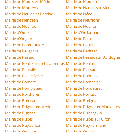
Mairie de Moulis en Médoc
Mairie de Moulon
Mairie de Mourens
Mairie de Naujac sur Mer
Mairie de Naujan et Postiac
Mairie de Néac
Mairie de Nérigean
Mairie de Neuffons
Mairie de Noaillac
Mairie de Noaillan
Mairie d'Omet
Mairie d'Ordonnac
Mairie d'Origne
Mairie de Paillet
Mairie de Parempuyre
Mairie de Pauillac
Mairie de Pellegrue
Mairie de Périssac
Mairie de Pessac
Mairie de Pessac sur Dordogne
Mairie de Petit Palais et Cornemps
Mairie de Peujard
Mairie de Pineuilh
Mairie de Plassac
Mairie de Pleine Selve
Mairie de Podensac
Mairie de Pomerol
Mairie de Pompéjac
Mairie de Pompignac
Mairie de Pondaurat
Mairie de Porchères
Mairie de Portets
Mairie de Préchac
Mairie de Preignac
Mairie de Prignac en Médoc
Mairie de Prignac et Marcamps
Mairie de Pugnac
Mairie de Puisseguin
Mairie de Pujols
Mairie de Pujols sur Ciron
Mairie de Puybarban
Mairie de Puynormand
Mairie de Queyrac
Mairie de Quinsac