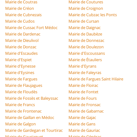
Mairie de Coutras
Mairie de Coutures
Mairie de Créon
Mairie de Croignon
Mairie de Cubnezais
Mairie de Cubzac les Ponts
Mairie de Cudos
Mairie de Cursan
Mairie de Cussac Fort Médoc
Mairie de Daignac
Mairie de Dardenac
Mairie de Daubèze
Mairie de Dieulivol
Mairie de Donnezac
Mairie de Donzac
Mairie de Doulezon
Mairie d'Escaudes
Mairie d'Escoussans
Mairie d'Espiet
Mairie de Étauliers
Mairie d'Eynesse
Mairie d'Eyrans
Mairie d'Eysines
Mairie de Faleyras
Mairie de Fargues
Mairie de Fargues Saint Hilaire
Mairie de Flaujagues
Mairie de Floirac
Mairie de Floudès
Mairie de Fontet
Mairie de Fossès et Baleyssac
Mairie de Fours
Mairie de Francs
Mairie de Fronsac
Mairie de Frontenac
Mairie de Gabarnac
Mairie de Gaillan en Médoc
Mairie de Gajac
Mairie de Galgon
Mairie de Gans
Mairie de Gardegan et Tourtirac
Mairie de Gauriac
Mairie de Gauriaguet
Mairie de Générac