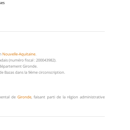
ses
on
Nouvelle-Aquitaine
.
ais (numéro fiscal : 200043982).
 département Gironde.
de Bazas dans la 9ème circonscription.
emental de
Gironde
, faisant parti de la région administrative