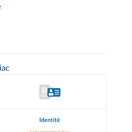
e
iac
Identité
Carte d'identité Aubiac