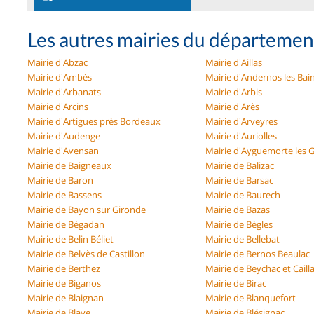
Les autres mairies du départemen
Mairie d'Abzac
Mairie d'Aillas
Mairie d'Ambès
Mairie d'Andernos les Bai
Mairie d'Arbanats
Mairie d'Arbis
Mairie d'Arcins
Mairie d'Arès
Mairie d'Artigues près Bordeaux
Mairie d'Arveyres
Mairie d'Audenge
Mairie d'Auriolles
Mairie d'Avensan
Mairie d'Ayguemorte les 
Mairie de Baigneaux
Mairie de Balizac
Mairie de Baron
Mairie de Barsac
Mairie de Bassens
Mairie de Baurech
Mairie de Bayon sur Gironde
Mairie de Bazas
Mairie de Bégadan
Mairie de Bègles
Mairie de Belin Béliet
Mairie de Bellebat
Mairie de Belvès de Castillon
Mairie de Bernos Beaulac
Mairie de Berthez
Mairie de Beychac et Caill
Mairie de Biganos
Mairie de Birac
Mairie de Blaignan
Mairie de Blanquefort
Mairie de Blaye
Mairie de Blésignac