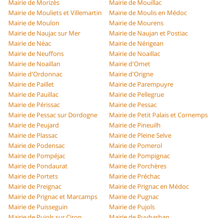
Mairie de Morizès
Mairie de Mouillac
Mairie de Mouliets et Villemartin
Mairie de Moulis en Médoc
Mairie de Moulon
Mairie de Mourens
Mairie de Naujac sur Mer
Mairie de Naujan et Postiac
Mairie de Néac
Mairie de Nérigean
Mairie de Neuffons
Mairie de Noaillac
Mairie de Noaillan
Mairie d'Omet
Mairie d'Ordonnac
Mairie d'Origne
Mairie de Paillet
Mairie de Parempuyre
Mairie de Pauillac
Mairie de Pellegrue
Mairie de Périssac
Mairie de Pessac
Mairie de Pessac sur Dordogne
Mairie de Petit Palais et Cornemps
Mairie de Peujard
Mairie de Pineuilh
Mairie de Plassac
Mairie de Pleine Selve
Mairie de Podensac
Mairie de Pomerol
Mairie de Pompéjac
Mairie de Pompignac
Mairie de Pondaurat
Mairie de Porchères
Mairie de Portets
Mairie de Préchac
Mairie de Preignac
Mairie de Prignac en Médoc
Mairie de Prignac et Marcamps
Mairie de Pugnac
Mairie de Puisseguin
Mairie de Pujols
Mairie de Pujols sur Ciron
Mairie de Puybarban