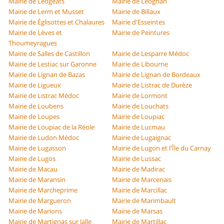
Mairie de Léogeats
Mairie de Léognan
Mairie de Lerm et Musset
Mairie de Billaux
Mairie de Églisottes et Chalaures
Mairie d'Esseintes
Mairie de Lèves et
Mairie de Peintures
Thoumeyragues
Mairie de Salles de Castillon
Mairie de Lesparre Médoc
Mairie de Lestiac sur Garonne
Mairie de Libourne
Mairie de Lignan de Bazas
Mairie de Lignan de Bordeaux
Mairie de Ligueux
Mairie de Listrac de Durèze
Mairie de Listrac Médoc
Mairie de Lormont
Mairie de Loubens
Mairie de Louchats
Mairie de Loupes
Mairie de Loupiac
Mairie de Loupiac de la Réole
Mairie de Lucmau
Mairie de Ludon Médoc
Mairie de Lugaignac
Mairie de Lugasson
Mairie de Lugon et l'Île du Carnay
Mairie de Lugos
Mairie de Lussac
Mairie de Macau
Mairie de Madirac
Mairie de Maransin
Mairie de Marcenais
Mairie de Marcheprime
Mairie de Marcillac
Mairie de Margueron
Mairie de Marimbault
Mairie de Marions
Mairie de Marsas
Mairie de Martignas sur Jalle
Mairie de Martillac