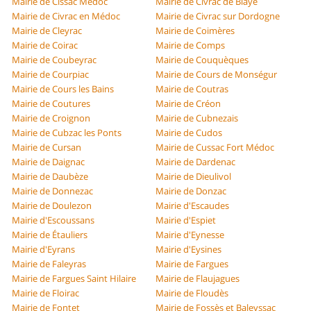
Mairie de Cissac Médoc
Mairie de Civrac de Blaye
Mairie de Civrac en Médoc
Mairie de Civrac sur Dordogne
Mairie de Cleyrac
Mairie de Coimères
Mairie de Coirac
Mairie de Comps
Mairie de Coubeyrac
Mairie de Couquèques
Mairie de Courpiac
Mairie de Cours de Monségur
Mairie de Cours les Bains
Mairie de Coutras
Mairie de Coutures
Mairie de Créon
Mairie de Croignon
Mairie de Cubnezais
Mairie de Cubzac les Ponts
Mairie de Cudos
Mairie de Cursan
Mairie de Cussac Fort Médoc
Mairie de Daignac
Mairie de Dardenac
Mairie de Daubèze
Mairie de Dieulivol
Mairie de Donnezac
Mairie de Donzac
Mairie de Doulezon
Mairie d'Escaudes
Mairie d'Escoussans
Mairie d'Espiet
Mairie de Étauliers
Mairie d'Eynesse
Mairie d'Eyrans
Mairie d'Eysines
Mairie de Faleyras
Mairie de Fargues
Mairie de Fargues Saint Hilaire
Mairie de Flaujagues
Mairie de Floirac
Mairie de Floudès
Mairie de Fontet
Mairie de Fossès et Baleyssac