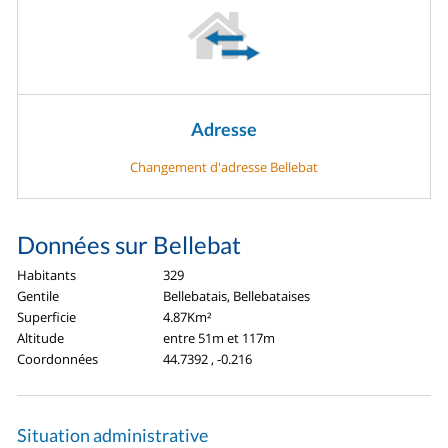
Adresse
Changement d'adresse Bellebat
Données sur Bellebat
Habitants
329
Gentile
Bellebatais, Bellebataises
Superficie
4.87Km²
Altitude
entre 51m et 117m
Coordonnées
44.7392 , -0.216
Situation administrative