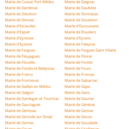
Mairie de Cussac Fort Médoc
Mairie de Daignac
Mairie de Dardenac
Mairie de Daubèze
Mairie de Dieulivol
Mairie de Donnezac
Mairie de Donzac
Mairie de Doulezon
Mairie d'Escaudes
Mairie d'Escoussans
Mairie d'Espiet
Mairie de Étauliers
Mairie d'Eynesse
Mairie d'Eyrans
Mairie d'Eysines
Mairie de Faleyras
Mairie de Fargues
Mairie de Fargues Saint Hilaire
Mairie de Flaujagues
Mairie de Floirac
Mairie de Floudès
Mairie de Fontet
Mairie de Fossès et Baleyssac
Mairie de Fours
Mairie de Francs
Mairie de Fronsac
Mairie de Frontenac
Mairie de Gabarnac
Mairie de Gaillan en Médoc
Mairie de Gajac
Mairie de Galgon
Mairie de Gans
Mairie de Gardegan et Tourtirac
Mairie de Gauriac
Mairie de Gauriaguet
Mairie de Générac
Mairie de Génissac
Mairie de Gensac
Mairie de Gironde sur Dropt
Mairie de Giscos
Mairie de Gornac
Mairie de Goualade
Mairie de Gours
Mairie de Gradignan