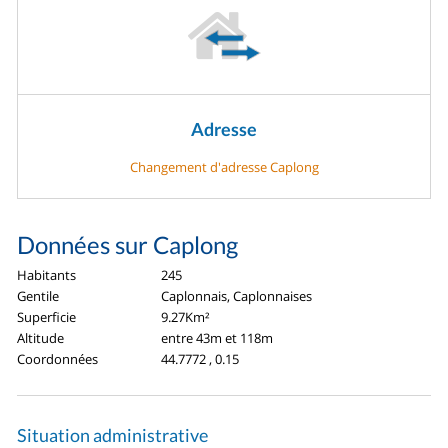
Adresse
Changement d'adresse Caplong
Données sur Caplong
Habitants
245
Gentile
Caplonnais, Caplonnaises
Superficie
9.27Km²
Altitude
entre 43m et 118m
Coordonnées
44.7772 , 0.15
Situation administrative