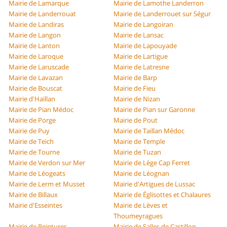
Mairie de Lamarque
Mairie de Lamothe Landerron
Mairie de Landerrouat
Mairie de Landerrouet sur Ségur
Mairie de Landiras
Mairie de Langoiran
Mairie de Langon
Mairie de Lansac
Mairie de Lanton
Mairie de Lapouyade
Mairie de Laroque
Mairie de Lartigue
Mairie de Laruscade
Mairie de Latresne
Mairie de Lavazan
Mairie de Barp
Mairie de Bouscat
Mairie de Fieu
Mairie d'Haillan
Mairie de Nizan
Mairie de Pian Médoc
Mairie de Pian sur Garonne
Mairie de Porge
Mairie de Pout
Mairie de Puy
Mairie de Taillan Médoc
Mairie de Teich
Mairie de Temple
Mairie de Tourne
Mairie de Tuzan
Mairie de Verdon sur Mer
Mairie de Lège Cap Ferret
Mairie de Léogeats
Mairie de Léognan
Mairie de Lerm et Musset
Mairie d'Artigues de Lussac
Mairie de Billaux
Mairie de Églisottes et Chalaures
Mairie d'Esseintes
Mairie de Lèves et
Thoumeyragues
Mairie de Peintures
Mairie de Salles de Castillon