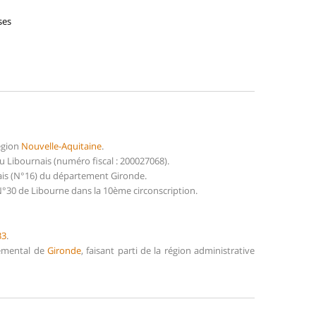
ses
égion
Nouvelle-Aquitaine
.
 Libournais (numéro fiscal : 200027068).
dais (N°16) du département Gironde.
N°30 de Libourne dans la 10ème circonscription.
33
.
temental de
Gironde
, faisant parti de la région administrative