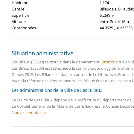
Habitants
1 174
Gentile
Billaudais, Billaudai
Superficie
6.26Km²
Altitude
entre 2m et 16m
Coordonnées
44.9525 , -0.233333
Situation administrative
Les Billaux (33500) se trouve dans le département
Gironde
situé en r
Les Billaux (33500) est rattachée à la communauté d'agglomération du
Depuis 2015, Les Billaux est dans le canton de Le Libournais-Fronsa
Avant la réforme des départements, Les Billaux était dans le canton 
Les administrations de la ville de Les Billaux
La Mairie de Les Billaux dépend de la préfecture du département de
Le Conseil Général de la Mairie de Les Billaux est le Conseil Dépar
Nouvelle-Aquitaine