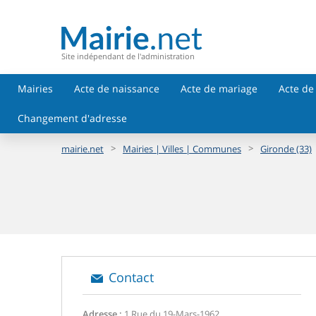
Site indépendant de l'administration
Mairies
Acte de naissance
Acte de mariage
Acte de
Changement d'adresse
>
>
mairie.net
Mairies | Villes | Communes
Gironde (33)
Contact
Adresse :
1 Rue du 19-Mars-1962