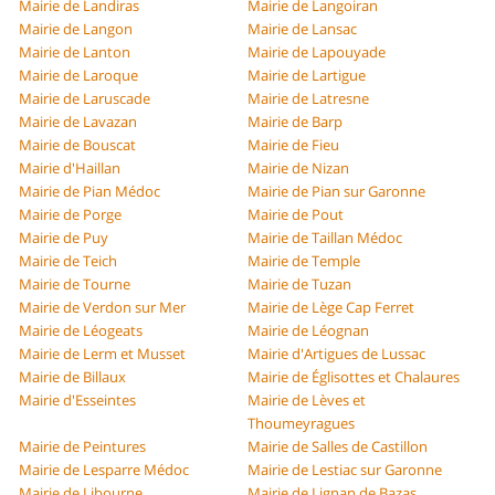
Mairie de Landiras
Mairie de Langoiran
Mairie de Langon
Mairie de Lansac
Mairie de Lanton
Mairie de Lapouyade
Mairie de Laroque
Mairie de Lartigue
Mairie de Laruscade
Mairie de Latresne
Mairie de Lavazan
Mairie de Barp
Mairie de Bouscat
Mairie de Fieu
Mairie d'Haillan
Mairie de Nizan
Mairie de Pian Médoc
Mairie de Pian sur Garonne
Mairie de Porge
Mairie de Pout
Mairie de Puy
Mairie de Taillan Médoc
Mairie de Teich
Mairie de Temple
Mairie de Tourne
Mairie de Tuzan
Mairie de Verdon sur Mer
Mairie de Lège Cap Ferret
Mairie de Léogeats
Mairie de Léognan
Mairie de Lerm et Musset
Mairie d'Artigues de Lussac
Mairie de Billaux
Mairie de Églisottes et Chalaures
Mairie d'Esseintes
Mairie de Lèves et
Thoumeyragues
Mairie de Peintures
Mairie de Salles de Castillon
Mairie de Lesparre Médoc
Mairie de Lestiac sur Garonne
Mairie de Libourne
Mairie de Lignan de Bazas