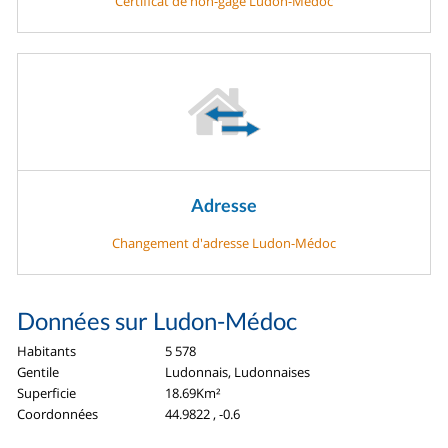
Certificat de non-gage Ludon-Médoc
Adresse
Changement d'adresse Ludon-Médoc
Données sur Ludon-Médoc
Habitants
5 578
Gentile
Ludonnais, Ludonnaises
Superficie
18.69Km²
Coordonnées
44.9822 , -0.6