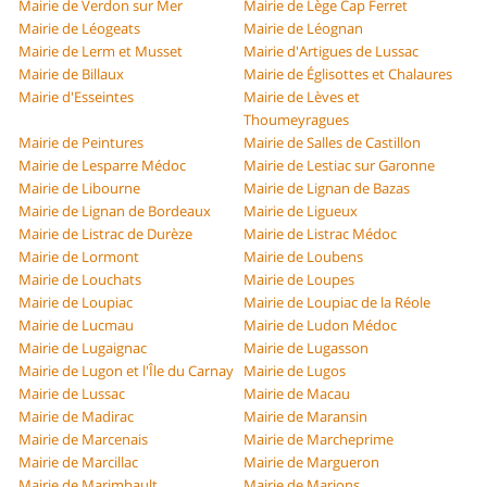
Mairie de Verdon sur Mer
Mairie de Lège Cap Ferret
Mairie de Léogeats
Mairie de Léognan
Mairie de Lerm et Musset
Mairie d'Artigues de Lussac
Mairie de Billaux
Mairie de Églisottes et Chalaures
Mairie d'Esseintes
Mairie de Lèves et
Thoumeyragues
Mairie de Peintures
Mairie de Salles de Castillon
Mairie de Lesparre Médoc
Mairie de Lestiac sur Garonne
Mairie de Libourne
Mairie de Lignan de Bazas
Mairie de Lignan de Bordeaux
Mairie de Ligueux
Mairie de Listrac de Durèze
Mairie de Listrac Médoc
Mairie de Lormont
Mairie de Loubens
Mairie de Louchats
Mairie de Loupes
Mairie de Loupiac
Mairie de Loupiac de la Réole
Mairie de Lucmau
Mairie de Ludon Médoc
Mairie de Lugaignac
Mairie de Lugasson
Mairie de Lugon et l'Île du Carnay
Mairie de Lugos
Mairie de Lussac
Mairie de Macau
Mairie de Madirac
Mairie de Maransin
Mairie de Marcenais
Mairie de Marcheprime
Mairie de Marcillac
Mairie de Margueron
Mairie de Marimbault
Mairie de Marions