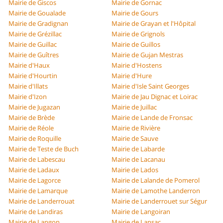
Mairie de Giscos
Mairie de Gornac
Mairie de Goualade
Mairie de Gours
Mairie de Gradignan
Mairie de Grayan et l'Hôpital
Mairie de Grézillac
Mairie de Grignols
Mairie de Guillac
Mairie de Guillos
Mairie de Guîtres
Mairie de Gujan Mestras
Mairie d'Haux
Mairie d'Hostens
Mairie d'Hourtin
Mairie d'Hure
Mairie d'Illats
Mairie d'Isle Saint Georges
Mairie d'Izon
Mairie de Jau Dignac et Loirac
Mairie de Jugazan
Mairie de Juillac
Mairie de Brède
Mairie de Lande de Fronsac
Mairie de Réole
Mairie de Rivière
Mairie de Roquille
Mairie de Sauve
Mairie de Teste de Buch
Mairie de Labarde
Mairie de Labescau
Mairie de Lacanau
Mairie de Ladaux
Mairie de Lados
Mairie de Lagorce
Mairie de Lalande de Pomerol
Mairie de Lamarque
Mairie de Lamothe Landerron
Mairie de Landerrouat
Mairie de Landerrouet sur Ségur
Mairie de Landiras
Mairie de Langoiran
Mairie de Langon
Mairie de Lansac