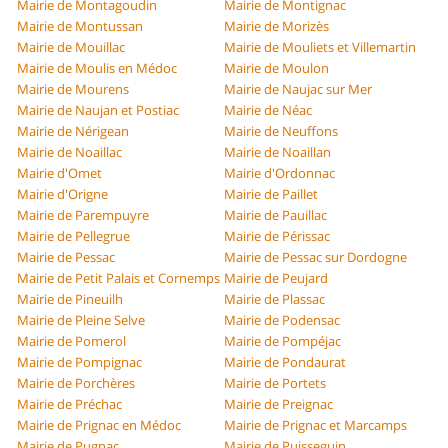
Mairie de Montagoudin
Mairie de Montignac
Mairie de Montussan
Mairie de Morizès
Mairie de Mouillac
Mairie de Mouliets et Villemartin
Mairie de Moulis en Médoc
Mairie de Moulon
Mairie de Mourens
Mairie de Naujac sur Mer
Mairie de Naujan et Postiac
Mairie de Néac
Mairie de Nérigean
Mairie de Neuffons
Mairie de Noaillac
Mairie de Noaillan
Mairie d'Omet
Mairie d'Ordonnac
Mairie d'Origne
Mairie de Paillet
Mairie de Parempuyre
Mairie de Pauillac
Mairie de Pellegrue
Mairie de Périssac
Mairie de Pessac
Mairie de Pessac sur Dordogne
Mairie de Petit Palais et Cornemps
Mairie de Peujard
Mairie de Pineuilh
Mairie de Plassac
Mairie de Pleine Selve
Mairie de Podensac
Mairie de Pomerol
Mairie de Pompéjac
Mairie de Pompignac
Mairie de Pondaurat
Mairie de Porchères
Mairie de Portets
Mairie de Préchac
Mairie de Preignac
Mairie de Prignac en Médoc
Mairie de Prignac et Marcamps
Mairie de Pugnac
Mairie de Puisseguin