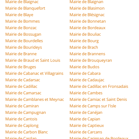
Mairie de Blaignac
Mairie de Blaignan
Mairie de Blanquefort
Mairie de Blasimon
Mairie de Blaye
Mairie de Blésignac
Mairie de Bommes
Mairie de Bonnetan
Mairie de Bonzac
Mairie de Bordeaux
Mairie de Bossugan
Mairie de Bouliac
Mairie de Bourdelles
Mairie de Bourg
Mairie de Bourideys
Mairie de Brach
Mairie de Branne
Mairie de Brannens
Mairie de Braud et Saint Louis
Mairie de Brouqueyran
Mairie de Bruges
Mairie de Budos
Mairie de Cabanac et Villagrains
Mairie de Cabara
Mairie de Cadarsac
Mairie de Cadaujac
Mairie de Cadillac
Mairie de Cadillac en Fronsadais
Mairie de Camarsac
Mairie de Cambes
Mairie de Camblanes et Meynac
Mairie de Camiac et Saint Denis
Mairie de Camiran
Mairie de Camps sur l'Isle
Mairie de Campugnan
Mairie de Canéjan
Mairie de Cantois
Mairie de Capian
Mairie de Caplong
Mairie de Captieux
Mairie de Carbon Blanc
Mairie de Carcans
Mairie de Cardan
Mairie de Carignan de Bordeaux