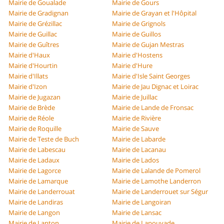
Mairie de Goualade
Mairie de Gours
Mairie de Gradignan
Mairie de Grayan et l'Hôpital
Mairie de Grézillac
Mairie de Grignols
Mairie de Guillac
Mairie de Guillos
Mairie de Guîtres
Mairie de Gujan Mestras
Mairie d'Haux
Mairie d'Hostens
Mairie d'Hourtin
Mairie d'Hure
Mairie d'Illats
Mairie d'Isle Saint Georges
Mairie d'Izon
Mairie de Jau Dignac et Loirac
Mairie de Jugazan
Mairie de Juillac
Mairie de Brède
Mairie de Lande de Fronsac
Mairie de Réole
Mairie de Rivière
Mairie de Roquille
Mairie de Sauve
Mairie de Teste de Buch
Mairie de Labarde
Mairie de Labescau
Mairie de Lacanau
Mairie de Ladaux
Mairie de Lados
Mairie de Lagorce
Mairie de Lalande de Pomerol
Mairie de Lamarque
Mairie de Lamothe Landerron
Mairie de Landerrouat
Mairie de Landerrouet sur Ségur
Mairie de Landiras
Mairie de Langoiran
Mairie de Langon
Mairie de Lansac
Mairie de Lanton
Mairie de Lapouyade