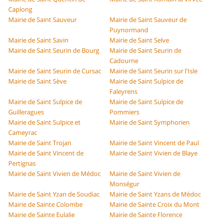
Caplong
Mairie de Saint Sauveur
Mairie de Saint Sauveur de
Puynormand
Mairie de Saint Savin
Mairie de Saint Selve
Mairie de Saint Seurin de Bourg
Mairie de Saint Seurin de
Cadourne
Mairie de Saint Seurin de Cursac
Mairie de Saint Seurin sur l'Isle
Mairie de Saint Sève
Mairie de Saint Sulpice de
Faleyrens
Mairie de Saint Sulpice de
Mairie de Saint Sulpice de
Guilleragues
Pommiers
Mairie de Saint Sulpice et
Mairie de Saint Symphorien
Cameyrac
Mairie de Saint Trojan
Mairie de Saint Vincent de Paul
Mairie de Saint Vincent de
Mairie de Saint Vivien de Blaye
Pertignas
Mairie de Saint Vivien de Médoc
Mairie de Saint Vivien de
Monségur
Mairie de Saint Yzan de Soudiac
Mairie de Saint Yzans de Médoc
Mairie de Sainte Colombe
Mairie de Sainte Croix du Mont
Mairie de Sainte Eulalie
Mairie de Sainte Florence