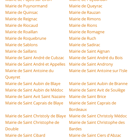
Mairie de Puynormand
Mairie de Queyrac
Mairie de Quinsac
Mairie de Rauzan
Mairie de Reignac
Mairie de Rimons
Mairie de Riocaud
Mairie de Rions
Mairie de Roaillan
Mairie de Romagne
Mairie de Roquebrune
Mairie de Ruch
Mairie de Sablons
Mairie de Sadirac
Mairie de Saillans
Mairie de Saint Aignan
Mairie de Saint André de Cubzac
Mairie de Saint André du Bois
Mairie de Saint André et Appelles
Mairie de Saint Androny
Mairie de Saint Antoine du
Mairie de Saint Antoine sur l'Isle
Queyret
Mairie de Saint Aubin de Blaye
Mairie de Saint Aubin de Branne
Mairie de Saint Aubin de Médoc
Mairie de Saint Avit de Soulège
Mairie de Saint Avit Saint Nazaire
Mairie de Saint Brice
Mairie de Saint Caprais de Blaye
Mairie de Saint Caprais de
Bordeaux
Mairie de Saint Christoly de Blaye
Mairie de Saint Christoly Médoc
Mairie de Saint Christophe de
Mairie de Saint Christophe des
Double
Bardes
Mairie de Saint Cibard
Mairie de Saint Ciers d'Abzac