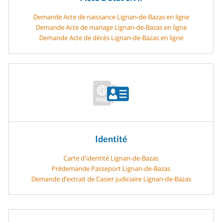
Demande Acte de naissance Lignan-de-Bazas en ligne
Demande Acte de mariage Lignan-de-Bazas en ligne
Demande Acte de décès Lignan-de-Bazas en ligne
Identité
Carte d'identité Lignan-de-Bazas
Prédemande Passeport Lignan-de-Bazas
Demande d’extrait de Casier judiciaire Lignan-de-Bazas