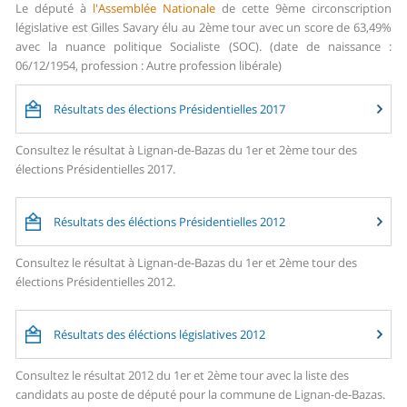
Le député à
l'Assemblée Nationale
de cette 9ème circonscription
législative est Gilles Savary élu au 2ème tour avec un score de 63,49%
avec la nuance politique Socialiste (SOC). (date de naissance :
06/12/1954, profession : Autre profession libérale)
Résultats des élections Présidentielles 2017
Consultez le résultat à Lignan-de-Bazas du 1er et 2ème tour des
élections Présidentielles 2017.
Résultats des éléctions Présidentielles 2012
Consultez le résultat à Lignan-de-Bazas du 1er et 2ème tour des
élections Présidentielles 2012.
Résultats des éléctions législatives 2012
Consultez le résultat 2012 du 1er et 2ème tour avec la liste des
candidats au poste de député pour la commune de Lignan-de-Bazas.