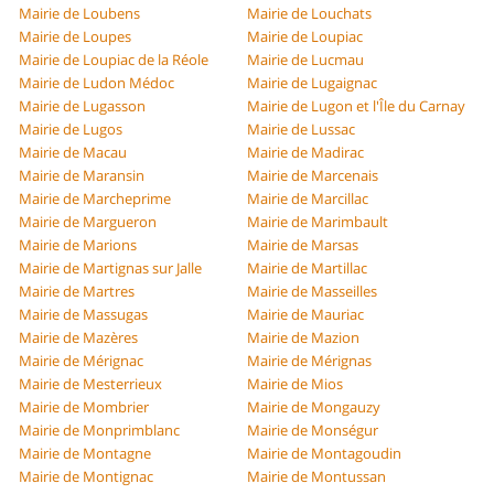
Mairie de Loubens
Mairie de Louchats
Mairie de Loupes
Mairie de Loupiac
Mairie de Loupiac de la Réole
Mairie de Lucmau
Mairie de Ludon Médoc
Mairie de Lugaignac
Mairie de Lugasson
Mairie de Lugon et l'Île du Carnay
Mairie de Lugos
Mairie de Lussac
Mairie de Macau
Mairie de Madirac
Mairie de Maransin
Mairie de Marcenais
Mairie de Marcheprime
Mairie de Marcillac
Mairie de Margueron
Mairie de Marimbault
Mairie de Marions
Mairie de Marsas
Mairie de Martignas sur Jalle
Mairie de Martillac
Mairie de Martres
Mairie de Masseilles
Mairie de Massugas
Mairie de Mauriac
Mairie de Mazères
Mairie de Mazion
Mairie de Mérignac
Mairie de Mérignas
Mairie de Mesterrieux
Mairie de Mios
Mairie de Mombrier
Mairie de Mongauzy
Mairie de Monprimblanc
Mairie de Monségur
Mairie de Montagne
Mairie de Montagoudin
Mairie de Montignac
Mairie de Montussan