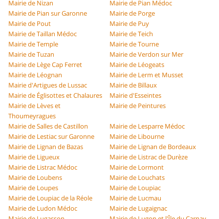
Mairie de Nizan
Mairie de Pian Médoc
Mairie de Pian sur Garonne
Mairie de Porge
Mairie de Pout
Mairie de Puy
Mairie de Taillan Médoc
Mairie de Teich
Mairie de Temple
Mairie de Tourne
Mairie de Tuzan
Mairie de Verdon sur Mer
Mairie de Lège Cap Ferret
Mairie de Léogeats
Mairie de Léognan
Mairie de Lerm et Musset
Mairie d'Artigues de Lussac
Mairie de Billaux
Mairie de Églisottes et Chalaures
Mairie d'Esseintes
Mairie de Lèves et
Mairie de Peintures
Thoumeyragues
Mairie de Salles de Castillon
Mairie de Lesparre Médoc
Mairie de Lestiac sur Garonne
Mairie de Libourne
Mairie de Lignan de Bazas
Mairie de Lignan de Bordeaux
Mairie de Ligueux
Mairie de Listrac de Durèze
Mairie de Listrac Médoc
Mairie de Lormont
Mairie de Loubens
Mairie de Louchats
Mairie de Loupes
Mairie de Loupiac
Mairie de Loupiac de la Réole
Mairie de Lucmau
Mairie de Ludon Médoc
Mairie de Lugaignac
Mairie de Lugasson
Mairie de Lugon et l'Île du Carnay