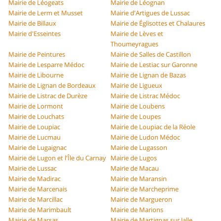
Mairie de Léogeats
Mairie de Léognan
Mairie de Lerm et Musset
Mairie d'Artigues de Lussac
Mairie de Billaux
Mairie de Églisottes et Chalaures
Mairie d'Esseintes
Mairie de Lèves et
Thoumeyragues
Mairie de Peintures
Mairie de Salles de Castillon
Mairie de Lesparre Médoc
Mairie de Lestiac sur Garonne
Mairie de Libourne
Mairie de Lignan de Bazas
Mairie de Lignan de Bordeaux
Mairie de Ligueux
Mairie de Listrac de Durèze
Mairie de Listrac Médoc
Mairie de Lormont
Mairie de Loubens
Mairie de Louchats
Mairie de Loupes
Mairie de Loupiac
Mairie de Loupiac de la Réole
Mairie de Lucmau
Mairie de Ludon Médoc
Mairie de Lugaignac
Mairie de Lugasson
Mairie de Lugon et l'Île du Carnay
Mairie de Lugos
Mairie de Lussac
Mairie de Macau
Mairie de Madirac
Mairie de Maransin
Mairie de Marcenais
Mairie de Marcheprime
Mairie de Marcillac
Mairie de Margueron
Mairie de Marimbault
Mairie de Marions
Mairie de Marsas
Mairie de Martignas sur Jalle