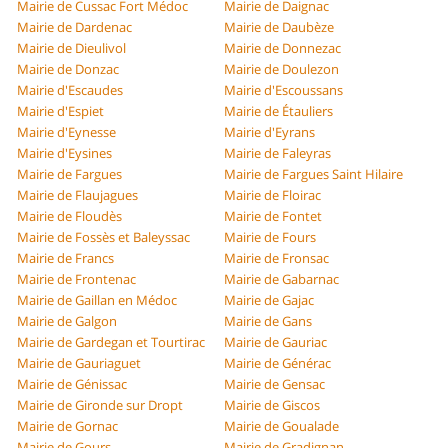
Mairie de Cussac Fort Médoc
Mairie de Daignac
Mairie de Dardenac
Mairie de Daubèze
Mairie de Dieulivol
Mairie de Donnezac
Mairie de Donzac
Mairie de Doulezon
Mairie d'Escaudes
Mairie d'Escoussans
Mairie d'Espiet
Mairie de Étauliers
Mairie d'Eynesse
Mairie d'Eyrans
Mairie d'Eysines
Mairie de Faleyras
Mairie de Fargues
Mairie de Fargues Saint Hilaire
Mairie de Flaujagues
Mairie de Floirac
Mairie de Floudès
Mairie de Fontet
Mairie de Fossès et Baleyssac
Mairie de Fours
Mairie de Francs
Mairie de Fronsac
Mairie de Frontenac
Mairie de Gabarnac
Mairie de Gaillan en Médoc
Mairie de Gajac
Mairie de Galgon
Mairie de Gans
Mairie de Gardegan et Tourtirac
Mairie de Gauriac
Mairie de Gauriaguet
Mairie de Générac
Mairie de Génissac
Mairie de Gensac
Mairie de Gironde sur Dropt
Mairie de Giscos
Mairie de Gornac
Mairie de Goualade
Mairie de Gours
Mairie de Gradignan