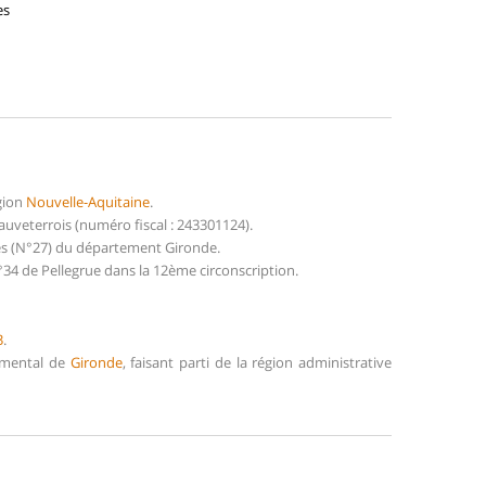
es
gion
Nouvelle-Aquitaine
.
veterrois (numéro fiscal : 243301124).
des (N°27) du département Gironde.
34 de Pellegrue dans la 12ème circonscription.
3
.
temental de
Gironde
, faisant parti de la région administrative