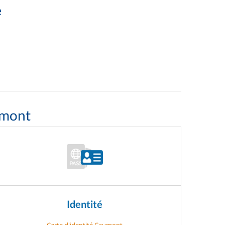
e
umont
Identité
Carte d'identité Caumont