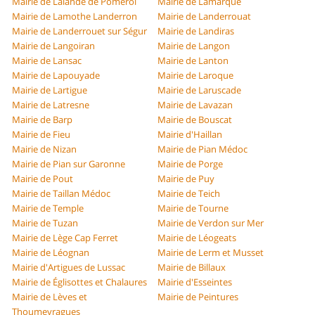
Mairie de Lalande de Pomerol
Mairie de Lamarque
Mairie de Lamothe Landerron
Mairie de Landerrouat
Mairie de Landerrouet sur Ségur
Mairie de Landiras
Mairie de Langoiran
Mairie de Langon
Mairie de Lansac
Mairie de Lanton
Mairie de Lapouyade
Mairie de Laroque
Mairie de Lartigue
Mairie de Laruscade
Mairie de Latresne
Mairie de Lavazan
Mairie de Barp
Mairie de Bouscat
Mairie de Fieu
Mairie d'Haillan
Mairie de Nizan
Mairie de Pian Médoc
Mairie de Pian sur Garonne
Mairie de Porge
Mairie de Pout
Mairie de Puy
Mairie de Taillan Médoc
Mairie de Teich
Mairie de Temple
Mairie de Tourne
Mairie de Tuzan
Mairie de Verdon sur Mer
Mairie de Lège Cap Ferret
Mairie de Léogeats
Mairie de Léognan
Mairie de Lerm et Musset
Mairie d'Artigues de Lussac
Mairie de Billaux
Mairie de Églisottes et Chalaures
Mairie d'Esseintes
Mairie de Lèves et
Mairie de Peintures
Thoumeyragues