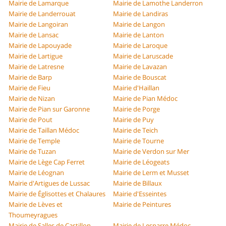
Mairie de Lamarque
Mairie de Lamothe Landerron
Mairie de Landerrouat
Mairie de Landiras
Mairie de Langoiran
Mairie de Langon
Mairie de Lansac
Mairie de Lanton
Mairie de Lapouyade
Mairie de Laroque
Mairie de Lartigue
Mairie de Laruscade
Mairie de Latresne
Mairie de Lavazan
Mairie de Barp
Mairie de Bouscat
Mairie de Fieu
Mairie d'Haillan
Mairie de Nizan
Mairie de Pian Médoc
Mairie de Pian sur Garonne
Mairie de Porge
Mairie de Pout
Mairie de Puy
Mairie de Taillan Médoc
Mairie de Teich
Mairie de Temple
Mairie de Tourne
Mairie de Tuzan
Mairie de Verdon sur Mer
Mairie de Lège Cap Ferret
Mairie de Léogeats
Mairie de Léognan
Mairie de Lerm et Musset
Mairie d'Artigues de Lussac
Mairie de Billaux
Mairie de Églisottes et Chalaures
Mairie d'Esseintes
Mairie de Lèves et
Mairie de Peintures
Thoumeyragues
Mairie de Salles de Castillon
Mairie de Lesparre Médoc