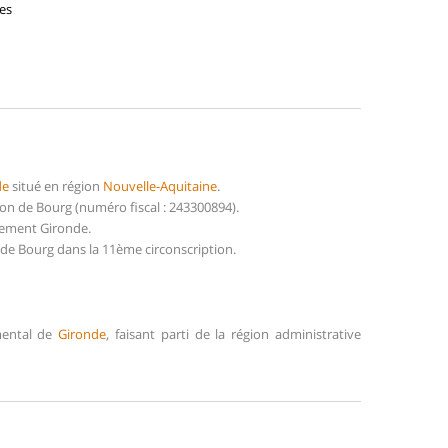
es
de
situé en région
Nouvelle-Aquitaine
.
 de Bourg (numéro fiscal : 243300894).
tement Gironde.
de Bourg dans la 11ème circonscription.
mental de
Gironde
, faisant parti de la région administrative