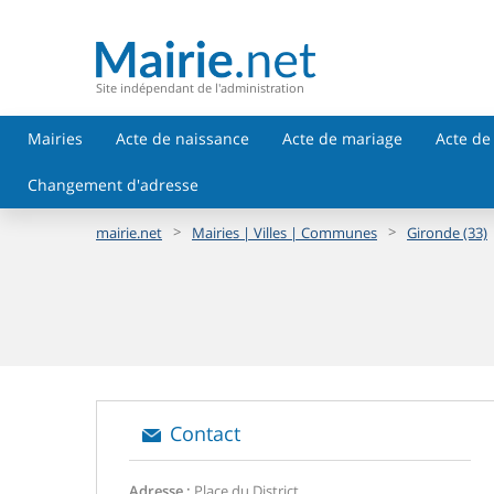
Site indépendant de l'administration
Mairies
Acte de naissance
Acte de mariage
Acte de
Changement d'adresse
>
>
mairie.net
Mairies | Villes | Communes
Gironde (33)
Contact
Adresse :
Place du District