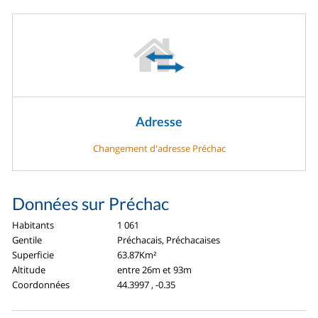
Adresse
Changement d'adresse Préchac
Données sur Préchac
Habitants
1 061
Gentile
Préchacais, Préchacaises
Superficie
63.87Km²
Altitude
entre 26m et 93m
Coordonnées
44.3997 , -0.35