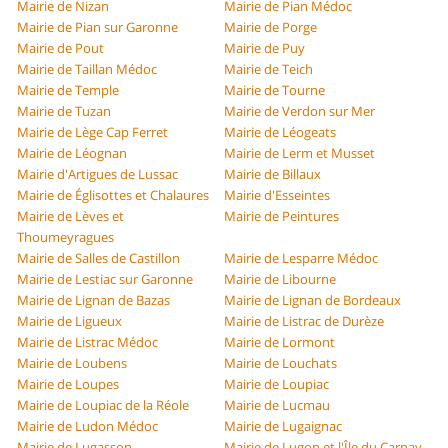
Mairie de Nizan
Mairie de Pian Médoc
Mairie de Pian sur Garonne
Mairie de Porge
Mairie de Pout
Mairie de Puy
Mairie de Taillan Médoc
Mairie de Teich
Mairie de Temple
Mairie de Tourne
Mairie de Tuzan
Mairie de Verdon sur Mer
Mairie de Lège Cap Ferret
Mairie de Léogeats
Mairie de Léognan
Mairie de Lerm et Musset
Mairie d'Artigues de Lussac
Mairie de Billaux
Mairie de Églisottes et Chalaures
Mairie d'Esseintes
Mairie de Lèves et
Mairie de Peintures
Thoumeyragues
Mairie de Salles de Castillon
Mairie de Lesparre Médoc
Mairie de Lestiac sur Garonne
Mairie de Libourne
Mairie de Lignan de Bazas
Mairie de Lignan de Bordeaux
Mairie de Ligueux
Mairie de Listrac de Durèze
Mairie de Listrac Médoc
Mairie de Lormont
Mairie de Loubens
Mairie de Louchats
Mairie de Loupes
Mairie de Loupiac
Mairie de Loupiac de la Réole
Mairie de Lucmau
Mairie de Ludon Médoc
Mairie de Lugaignac
Mairie de Lugasson
Mairie de Lugon et l'Île du Carnay