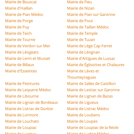
Mairie de Bouscat
Mairie de Fieu
Mairie d'Haillan
Mairie de Nizan
Mairie de Pian Médoc
Mairie de Pian sur Garonne
Mairie de Porge
Mairie de Pout
Mairie de Puy
Mairie de Taillan Médoc
Mairie de Teich
Mairie de Temple
Mairie de Tourne
Mairie de Tuzan
Mairie de Verdon sur Mer
Mairie de Lège Cap Ferret
Mairie de Léogeats
Mairie de Léognan
Mairie de Lerm et Musset
Mairie d'Artigues de Lussac
Mairie de Billaux
Mairie de Églisottes et Chalaures
Mairie d'Esseintes
Mairie de Lèves et
Thoumeyragues
Mairie de Peintures
Mairie de Salles de Castillon
Mairie de Lesparre Médoc
Mairie de Lestiac sur Garonne
Mairie de Libourne
Mairie de Lignan de Bazas
Mairie de Lignan de Bordeaux
Mairie de Ligueux
Mairie de Listrac de Durèze
Mairie de Listrac Médoc
Mairie de Lormont
Mairie de Loubens
Mairie de Louchats
Mairie de Loupes
Mairie de Loupiac
Mairie de Loupiac de la Réole
Mairie de Lucmau
Mairie de Ludon Médoc