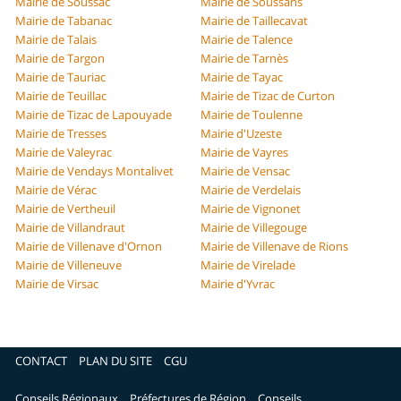
Mairie de Soussac
Mairie de Soussans
Mairie de Tabanac
Mairie de Taillecavat
Mairie de Talais
Mairie de Talence
Mairie de Targon
Mairie de Tarnès
Mairie de Tauriac
Mairie de Tayac
Mairie de Teuillac
Mairie de Tizac de Curton
Mairie de Tizac de Lapouyade
Mairie de Toulenne
Mairie de Tresses
Mairie d'Uzeste
Mairie de Valeyrac
Mairie de Vayres
Mairie de Vendays Montalivet
Mairie de Vensac
Mairie de Vérac
Mairie de Verdelais
Mairie de Vertheuil
Mairie de Vignonet
Mairie de Villandraut
Mairie de Villegouge
Mairie de Villenave d'Ornon
Mairie de Villenave de Rions
Mairie de Villeneuve
Mairie de Virelade
Mairie de Virsac
Mairie d'Yvrac
CONTACT
PLAN DU SITE
CGU
Conseils Régionaux
Préfectures de Région
Conseils