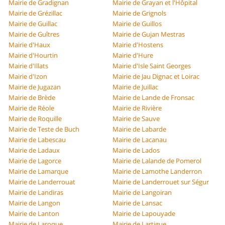
Mairie de Gradignan
Mairie de Grayan et l'Hôpital
Mairie de Grézillac
Mairie de Grignols
Mairie de Guillac
Mairie de Guillos
Mairie de Guîtres
Mairie de Gujan Mestras
Mairie d'Haux
Mairie d'Hostens
Mairie d'Hourtin
Mairie d'Hure
Mairie d'Illats
Mairie d'Isle Saint Georges
Mairie d'Izon
Mairie de Jau Dignac et Loirac
Mairie de Jugazan
Mairie de Juillac
Mairie de Brède
Mairie de Lande de Fronsac
Mairie de Réole
Mairie de Rivière
Mairie de Roquille
Mairie de Sauve
Mairie de Teste de Buch
Mairie de Labarde
Mairie de Labescau
Mairie de Lacanau
Mairie de Ladaux
Mairie de Lados
Mairie de Lagorce
Mairie de Lalande de Pomerol
Mairie de Lamarque
Mairie de Lamothe Landerron
Mairie de Landerrouat
Mairie de Landerrouet sur Ségur
Mairie de Landiras
Mairie de Langoiran
Mairie de Langon
Mairie de Lansac
Mairie de Lanton
Mairie de Lapouyade
Mairie de Laroque
Mairie de Lartigue