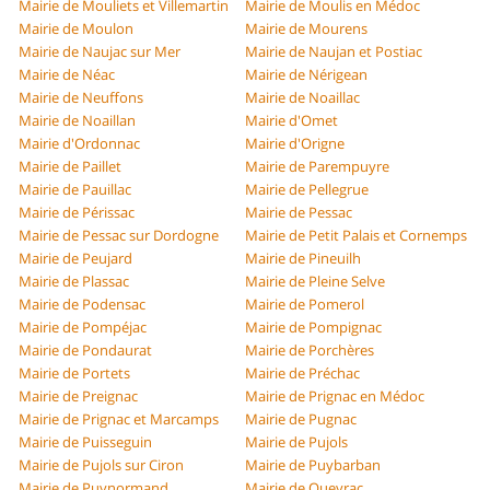
Mairie de Mouliets et Villemartin
Mairie de Moulis en Médoc
Mairie de Moulon
Mairie de Mourens
Mairie de Naujac sur Mer
Mairie de Naujan et Postiac
Mairie de Néac
Mairie de Nérigean
Mairie de Neuffons
Mairie de Noaillac
Mairie de Noaillan
Mairie d'Omet
Mairie d'Ordonnac
Mairie d'Origne
Mairie de Paillet
Mairie de Parempuyre
Mairie de Pauillac
Mairie de Pellegrue
Mairie de Périssac
Mairie de Pessac
Mairie de Pessac sur Dordogne
Mairie de Petit Palais et Cornemps
Mairie de Peujard
Mairie de Pineuilh
Mairie de Plassac
Mairie de Pleine Selve
Mairie de Podensac
Mairie de Pomerol
Mairie de Pompéjac
Mairie de Pompignac
Mairie de Pondaurat
Mairie de Porchères
Mairie de Portets
Mairie de Préchac
Mairie de Preignac
Mairie de Prignac en Médoc
Mairie de Prignac et Marcamps
Mairie de Pugnac
Mairie de Puisseguin
Mairie de Pujols
Mairie de Pujols sur Ciron
Mairie de Puybarban
Mairie de Puynormand
Mairie de Queyrac