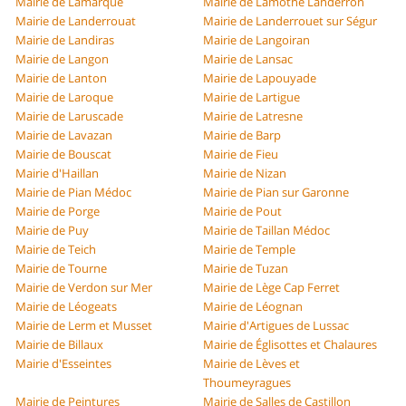
Mairie de Lamarque
Mairie de Lamothe Landerron
Mairie de Landerrouat
Mairie de Landerrouet sur Ségur
Mairie de Landiras
Mairie de Langoiran
Mairie de Langon
Mairie de Lansac
Mairie de Lanton
Mairie de Lapouyade
Mairie de Laroque
Mairie de Lartigue
Mairie de Laruscade
Mairie de Latresne
Mairie de Lavazan
Mairie de Barp
Mairie de Bouscat
Mairie de Fieu
Mairie d'Haillan
Mairie de Nizan
Mairie de Pian Médoc
Mairie de Pian sur Garonne
Mairie de Porge
Mairie de Pout
Mairie de Puy
Mairie de Taillan Médoc
Mairie de Teich
Mairie de Temple
Mairie de Tourne
Mairie de Tuzan
Mairie de Verdon sur Mer
Mairie de Lège Cap Ferret
Mairie de Léogeats
Mairie de Léognan
Mairie de Lerm et Musset
Mairie d'Artigues de Lussac
Mairie de Billaux
Mairie de Églisottes et Chalaures
Mairie d'Esseintes
Mairie de Lèves et
Thoumeyragues
Mairie de Peintures
Mairie de Salles de Castillon