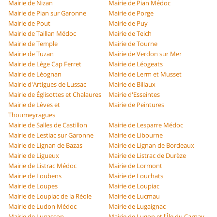
Mairie de Nizan
Mairie de Pian Médoc
Mairie de Pian sur Garonne
Mairie de Porge
Mairie de Pout
Mairie de Puy
Mairie de Taillan Médoc
Mairie de Teich
Mairie de Temple
Mairie de Tourne
Mairie de Tuzan
Mairie de Verdon sur Mer
Mairie de Lège Cap Ferret
Mairie de Léogeats
Mairie de Léognan
Mairie de Lerm et Musset
Mairie d'Artigues de Lussac
Mairie de Billaux
Mairie de Églisottes et Chalaures
Mairie d'Esseintes
Mairie de Lèves et
Mairie de Peintures
Thoumeyragues
Mairie de Salles de Castillon
Mairie de Lesparre Médoc
Mairie de Lestiac sur Garonne
Mairie de Libourne
Mairie de Lignan de Bazas
Mairie de Lignan de Bordeaux
Mairie de Ligueux
Mairie de Listrac de Durèze
Mairie de Listrac Médoc
Mairie de Lormont
Mairie de Loubens
Mairie de Louchats
Mairie de Loupes
Mairie de Loupiac
Mairie de Loupiac de la Réole
Mairie de Lucmau
Mairie de Ludon Médoc
Mairie de Lugaignac
Mairie de Lugasson
Mairie de Lugon et l'Île du Carnay