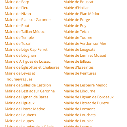
Mairie de Barp
Mairie de Bouscat
Mairie de Fieu
Mairie d'Haillan
Mairie de Nizan
Mairie de Pian Médoc
Mairie de Pian sur Garonne
Mairie de Porge
Mairie de Pout
Mairie de Puy
Mairie de Taillan Médoc
Mairie de Teich
Mairie de Temple
Mairie de Tourne
Mairie de Tuzan
Mairie de Verdon sur Mer
Mairie de Lège Cap Ferret
Mairie de Léogeats
Mairie de Léognan
Mairie de Lerm et Musset
Mairie d'Artigues de Lussac
Mairie de Billaux
Mairie de Églisottes et Chalaures
Mairie d'Esseintes
Mairie de Lèves et
Mairie de Peintures
Thoumeyragues
Mairie de Salles de Castillon
Mairie de Lesparre Médoc
Mairie de Lestiac sur Garonne
Mairie de Libourne
Mairie de Lignan de Bazas
Mairie de Lignan de Bordeaux
Mairie de Ligueux
Mairie de Listrac de Durèze
Mairie de Listrac Médoc
Mairie de Lormont
Mairie de Loubens
Mairie de Louchats
Mairie de Loupes
Mairie de Loupiac
Mairie de Loupiac de la Réole
Mairie de Lucmau