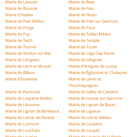
Mairie de Lavazan
Mairie de Barp
Mairie de Bouscat
Mairie de Fieu
Mairie d'Haillan
Mairie de Nizan
Mairie de Pian Médoc
Mairie de Pian sur Garonne
Mairie de Porge
Mairie de Pout
Mairie de Puy
Mairie de Taillan Médoc
Mairie de Teich
Mairie de Temple
Mairie de Tourne
Mairie de Tuzan
Mairie de Verdon sur Mer
Mairie de Lège Cap Ferret
Mairie de Léogeats
Mairie de Léognan
Mairie de Lerm et Musset
Mairie d'Artigues de Lussac
Mairie de Billaux
Mairie de Églisottes et Chalaures
Mairie d'Esseintes
Mairie de Lèves et
Thoumeyragues
Mairie de Peintures
Mairie de Salles de Castillon
Mairie de Lesparre Médoc
Mairie de Lestiac sur Garonne
Mairie de Libourne
Mairie de Lignan de Bazas
Mairie de Lignan de Bordeaux
Mairie de Ligueux
Mairie de Listrac de Durèze
Mairie de Listrac Médoc
Mairie de Lormont
Mairie de Loubens
Mairie de Louchats
Mairie de Loupes
Mairie de Loupiac
Mairie de Loupiac de la Réole