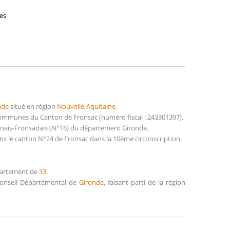
ses
nde
situé en région
Nouvelle-Aquitaine
.
communes du Canton de Fronsac (numéro fiscal : 243301397).
urnais-Fronsadais (N°16) du département Gironde.
ns le canton N°24 de Fronsac dans la 10ème circonscription.
épartement de
33
.
 Conseil Départemental de
Gironde
, faisant parti de la région