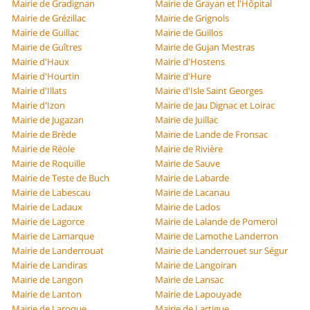
Mairie de Gradignan
Mairie de Grayan et l'Hôpital
Mairie de Grézillac
Mairie de Grignols
Mairie de Guillac
Mairie de Guillos
Mairie de Guîtres
Mairie de Gujan Mestras
Mairie d'Haux
Mairie d'Hostens
Mairie d'Hourtin
Mairie d'Hure
Mairie d'Illats
Mairie d'Isle Saint Georges
Mairie d'Izon
Mairie de Jau Dignac et Loirac
Mairie de Jugazan
Mairie de Juillac
Mairie de Brède
Mairie de Lande de Fronsac
Mairie de Réole
Mairie de Rivière
Mairie de Roquille
Mairie de Sauve
Mairie de Teste de Buch
Mairie de Labarde
Mairie de Labescau
Mairie de Lacanau
Mairie de Ladaux
Mairie de Lados
Mairie de Lagorce
Mairie de Lalande de Pomerol
Mairie de Lamarque
Mairie de Lamothe Landerron
Mairie de Landerrouat
Mairie de Landerrouet sur Ségur
Mairie de Landiras
Mairie de Langoiran
Mairie de Langon
Mairie de Lansac
Mairie de Lanton
Mairie de Lapouyade
Mairie de Laroque
Mairie de Lartigue