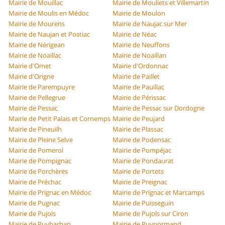
Mairie de Mouillac
Mairie de Mouliets et Villemartin
Mairie de Moulis en Médoc
Mairie de Moulon
Mairie de Mourens
Mairie de Naujac sur Mer
Mairie de Naujan et Postiac
Mairie de Néac
Mairie de Nérigean
Mairie de Neuffons
Mairie de Noaillac
Mairie de Noaillan
Mairie d'Omet
Mairie d'Ordonnac
Mairie d'Origne
Mairie de Paillet
Mairie de Parempuyre
Mairie de Pauillac
Mairie de Pellegrue
Mairie de Périssac
Mairie de Pessac
Mairie de Pessac sur Dordogne
Mairie de Petit Palais et Cornemps
Mairie de Peujard
Mairie de Pineuilh
Mairie de Plassac
Mairie de Pleine Selve
Mairie de Podensac
Mairie de Pomerol
Mairie de Pompéjac
Mairie de Pompignac
Mairie de Pondaurat
Mairie de Porchères
Mairie de Portets
Mairie de Préchac
Mairie de Preignac
Mairie de Prignac en Médoc
Mairie de Prignac et Marcamps
Mairie de Pugnac
Mairie de Puisseguin
Mairie de Pujols
Mairie de Pujols sur Ciron
Mairie de Puybarban
Mairie de Puynormand