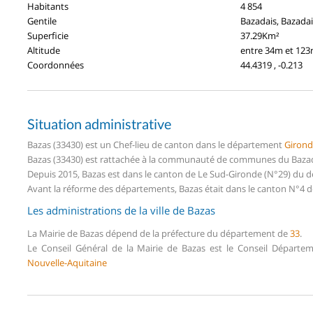
Habitants
4 854
Gentile
Bazadais, Bazada
Superficie
37.29Km²
Altitude
entre 34m et 12
Coordonnées
44.4319 , -0.213
Situation administrative
Bazas (33430) est un Chef-lieu de canton dans le département
Giron
Bazas (33430) est rattachée à la communauté de communes du Bazada
Depuis 2015, Bazas est dans le canton de Le Sud-Gironde (N°29) du 
Avant la réforme des départements, Bazas était dans le canton N°4 d
Les administrations de la ville de Bazas
La Mairie de Bazas dépend de la préfecture du département de
33
.
Le Conseil Général de la Mairie de Bazas est le Conseil Départe
Nouvelle-Aquitaine