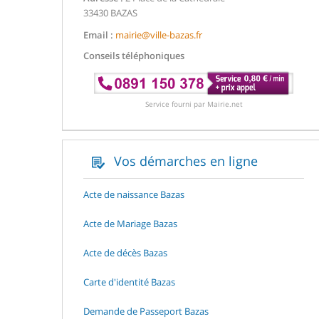
33430 BAZAS
Email :
mairie@ville-bazas.fr
Conseils téléphoniques
Service fourni par Mairie.net
Vos démarches en ligne
Acte de naissance Bazas
Acte de Mariage Bazas
Acte de décès Bazas
Carte d'identité Bazas
Demande de Passeport Bazas