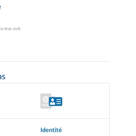
e
 état civil)
as
Identité