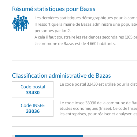
Résumé statistiques pour Bazas
Les dernières statistiques démographiques pour la comm
Il ressort que la mairie de Bazas administre une populat
personnes par km2.
A cela il faut soustraire les résidences secondaires (26
la commune de Bazas est de 4 660 habitants.
Classification administrative de Bazas
Le code postal 33430 est utilisé pour la dis
Code postal
33430
Le code Insee 33036 de la commune de Bazas 
Code INSEE
études économiques (Insee). Ce code Insee 3
33036
les entreprises, pour réaliser et analyser le