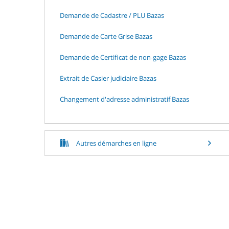
Demande de Cadastre / PLU Bazas
Demande de Carte Grise Bazas
Demande de Certificat de non-gage Bazas
Extrait de Casier judiciaire Bazas
Changement d'adresse administratif Bazas
Autres démarches en ligne