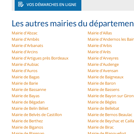
VOS DÉMARCHES EN LIGNE
Les autres mairies du départemen
Mairie d'Abzac
Mairie d'Aillas
Mairie d'Ambès
Mairie d'Andernos les Bai
Mairie d'Arbanats
Mairie d'Arbis
Mairie d'Arcins
Mairie d'Arès
Mairie d'Artigues près Bordeaux
Mairie d'Arveyres
Mairie d'Aubiac
Mairie d'Audenge
Mairie d'Auros
Mairie d'Avensan
Mairie de Bagas
Mairie de Baigneaux
Mairie de Barie
Mairie de Baron
Mairie de Bassanne
Mairie de Bassens
Mairie de Bayas
Mairie de Bayon sur Giro
Mairie de Bégadan
Mairie de Bègles
Mairie de Belin Béliet
Mairie de Bellebat
Mairie de Belvès de Castillon
Mairie de Bernos Beaulac
Mairie de Berthez
Mairie de Beychac et Caill
Mairie de Biganos
Mairie de Birac
Mairie de Blaignan
Mairie de Blanquefort