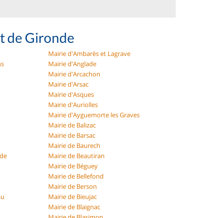
t de Gironde
Mairie d'Ambarès et Lagrave
ns
Mairie d'Anglade
Mairie d'Arcachon
Mairie d'Arsac
Mairie d'Asques
Mairie d'Auriolles
Mairie d'Ayguemorte les Graves
Mairie de Balizac
Mairie de Barsac
Mairie de Baurech
nde
Mairie de Beautiran
Mairie de Béguey
Mairie de Bellefond
Mairie de Berson
au
Mairie de Bieujac
Mairie de Blaignac
Mairie de Blasimon