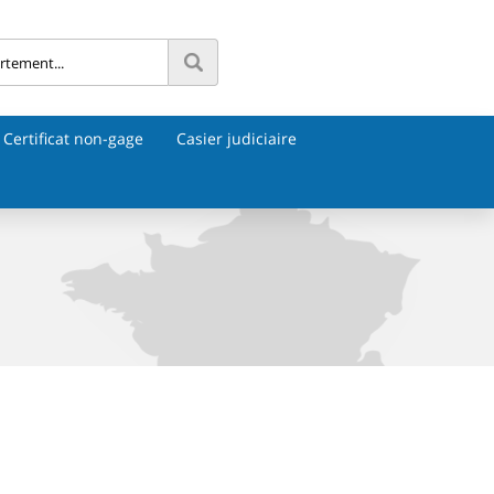
Certificat non-gage
Casier judiciaire