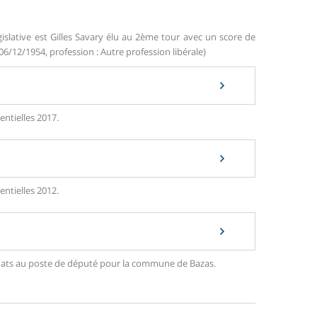
islative est Gilles Savary élu au 2ème tour avec un score de
06/12/1954, profession : Autre profession libérale)
entielles 2017.
entielles 2012.
didats au poste de député pour la commune de Bazas.