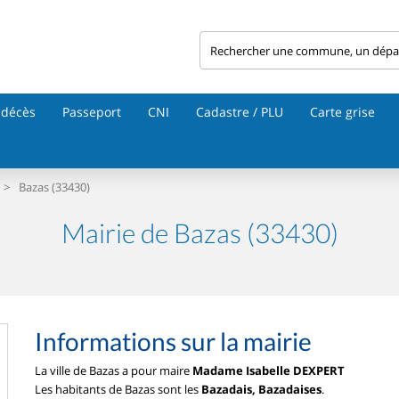
 décès
Passeport
CNI
Cadastre / PLU
Carte grise
>
Bazas (33430)
Mairie de Bazas (33430)
Informations sur la mairie
La ville de Bazas a pour maire
Madame Isabelle DEXPERT
Les habitants de Bazas sont les
Bazadais, Bazadaises
.