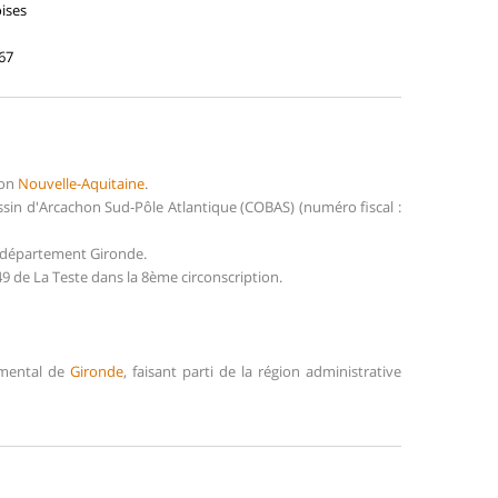
oises
667
ion
Nouvelle-Aquitaine
.
sin d'Arcachon Sud-Pôle Atlantique (COBAS) (numéro fiscal :
u département Gironde.
9 de La Teste dans la 8ème circonscription.
emental de
Gironde
, faisant parti de la région administrative