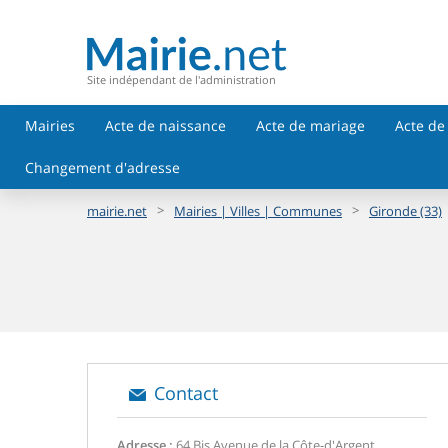
Site indépendant de l'administration
Mairies
Acte de naissance
Acte de mariage
Acte de
Changement d'adresse
>
>
mairie.net
Mairies | Villes | Communes
Gironde (33)
Contact
Adresse :
64 Bis Avenue de la Côte-d'Argent