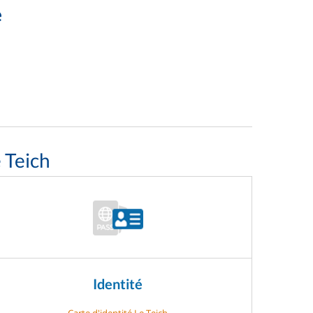
e
 Teich
Identité
Carte d'identité Le Teich