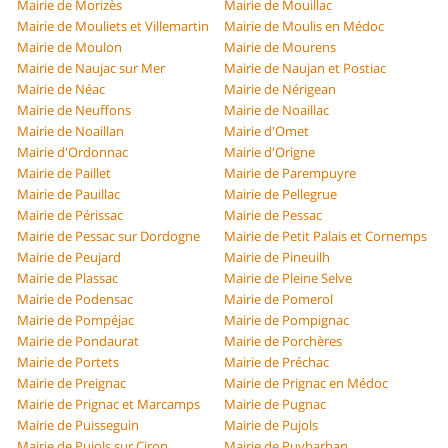
Mairie de Morizès
Mairie de Mouillac
Mairie de Mouliets et Villemartin
Mairie de Moulis en Médoc
Mairie de Moulon
Mairie de Mourens
Mairie de Naujac sur Mer
Mairie de Naujan et Postiac
Mairie de Néac
Mairie de Nérigean
Mairie de Neuffons
Mairie de Noaillac
Mairie de Noaillan
Mairie d'Omet
Mairie d'Ordonnac
Mairie d'Origne
Mairie de Paillet
Mairie de Parempuyre
Mairie de Pauillac
Mairie de Pellegrue
Mairie de Périssac
Mairie de Pessac
Mairie de Pessac sur Dordogne
Mairie de Petit Palais et Cornemps
Mairie de Peujard
Mairie de Pineuilh
Mairie de Plassac
Mairie de Pleine Selve
Mairie de Podensac
Mairie de Pomerol
Mairie de Pompéjac
Mairie de Pompignac
Mairie de Pondaurat
Mairie de Porchères
Mairie de Portets
Mairie de Préchac
Mairie de Preignac
Mairie de Prignac en Médoc
Mairie de Prignac et Marcamps
Mairie de Pugnac
Mairie de Puisseguin
Mairie de Pujols
Mairie de Pujols sur Ciron
Mairie de Puybarban