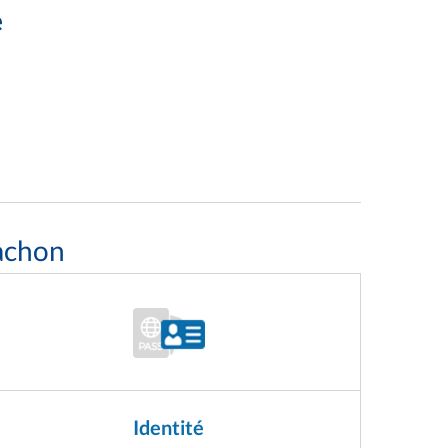
e
achon
Identité