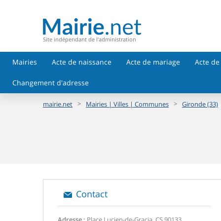
Site indépendant de l'administration
Mairies
Acte de naissance
Acte de mariage
Acte de
Changement d'adresse
>
>
mairie.net
Mairies | Villes | Communes
Gironde (33)
Contact
Adresse :
Place Lucien-de-Gracia, CS 90133