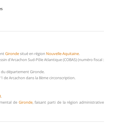
es
ment
Gironde
situé en région
Nouvelle-Aquitaine
.
sin d'Arcachon Sud-Pôle Atlantique (COBAS) (numéro fiscal :
2) du département Gironde.
1 de Arcachon dans la 8ème circonscription.
3
.
temental de
Gironde
, faisant parti de la région administrative