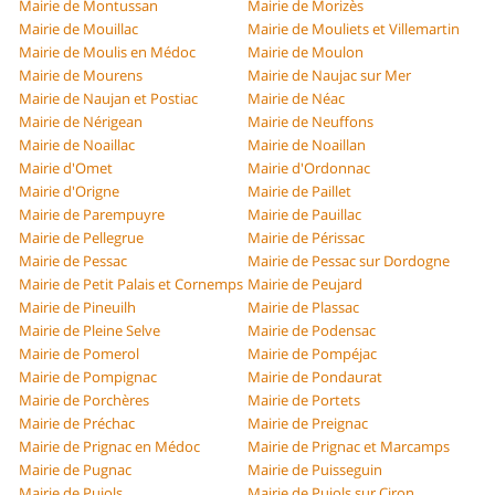
Mairie de Montussan
Mairie de Morizès
Mairie de Mouillac
Mairie de Mouliets et Villemartin
Mairie de Moulis en Médoc
Mairie de Moulon
Mairie de Mourens
Mairie de Naujac sur Mer
Mairie de Naujan et Postiac
Mairie de Néac
Mairie de Nérigean
Mairie de Neuffons
Mairie de Noaillac
Mairie de Noaillan
Mairie d'Omet
Mairie d'Ordonnac
Mairie d'Origne
Mairie de Paillet
Mairie de Parempuyre
Mairie de Pauillac
Mairie de Pellegrue
Mairie de Périssac
Mairie de Pessac
Mairie de Pessac sur Dordogne
Mairie de Petit Palais et Cornemps
Mairie de Peujard
Mairie de Pineuilh
Mairie de Plassac
Mairie de Pleine Selve
Mairie de Podensac
Mairie de Pomerol
Mairie de Pompéjac
Mairie de Pompignac
Mairie de Pondaurat
Mairie de Porchères
Mairie de Portets
Mairie de Préchac
Mairie de Preignac
Mairie de Prignac en Médoc
Mairie de Prignac et Marcamps
Mairie de Pugnac
Mairie de Puisseguin
Mairie de Pujols
Mairie de Pujols sur Ciron