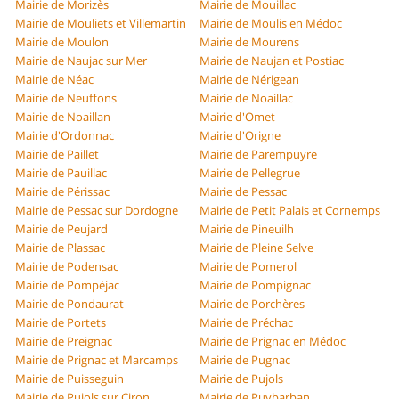
Mairie de Morizès
Mairie de Mouillac
Mairie de Mouliets et Villemartin
Mairie de Moulis en Médoc
Mairie de Moulon
Mairie de Mourens
Mairie de Naujac sur Mer
Mairie de Naujan et Postiac
Mairie de Néac
Mairie de Nérigean
Mairie de Neuffons
Mairie de Noaillac
Mairie de Noaillan
Mairie d'Omet
Mairie d'Ordonnac
Mairie d'Origne
Mairie de Paillet
Mairie de Parempuyre
Mairie de Pauillac
Mairie de Pellegrue
Mairie de Périssac
Mairie de Pessac
Mairie de Pessac sur Dordogne
Mairie de Petit Palais et Cornemps
Mairie de Peujard
Mairie de Pineuilh
Mairie de Plassac
Mairie de Pleine Selve
Mairie de Podensac
Mairie de Pomerol
Mairie de Pompéjac
Mairie de Pompignac
Mairie de Pondaurat
Mairie de Porchères
Mairie de Portets
Mairie de Préchac
Mairie de Preignac
Mairie de Prignac en Médoc
Mairie de Prignac et Marcamps
Mairie de Pugnac
Mairie de Puisseguin
Mairie de Pujols
Mairie de Pujols sur Ciron
Mairie de Puybarban