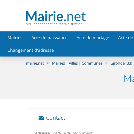
Site indépendant de l'administration
Mairies
Acte de naissance
Acte de mariage
Acte de
Changement d'adresse
>
>
mairie.net
Mairies | Villes | Communes
Gironde (33)
Ma
Contact
Adresse :
297Rue du Monument