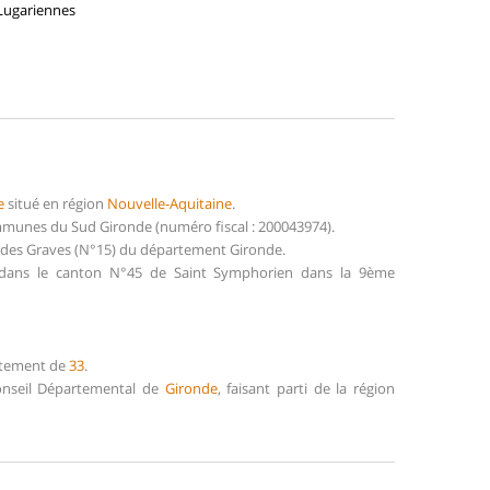
 Lugariennes
e
situé en région
Nouvelle-Aquitaine
.
mmunes du Sud Gironde (numéro fiscal : 200043974).
s des Graves (N°15) du département Gironde.
t dans le canton N°45 de Saint Symphorien dans la 9ème
artement de
33
.
Conseil Départemental de
Gironde
, faisant parti de la région