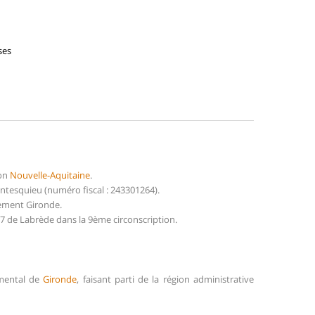
ses
ion
Nouvelle-Aquitaine
.
tesquieu (numéro fiscal : 243301264).
tement Gironde.
7 de Labrède dans la 9ème circonscription.
emental de
Gironde
, faisant parti de la région administrative