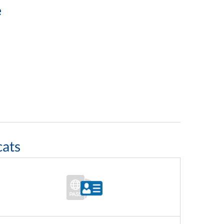
e
cats