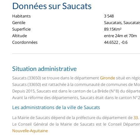
Données sur Saucats
Habitants
3 548
Gentile
Saucatais, Saucatai
Superficie
89.15Km²
Altitude
entre 24m et 70m
Coordonnées
44.6522 , -0.6
Situation administrative
Saucats (33650) se trouve dans le département
Gironde
situé en rég
Saucats (33650) est rattachée à la communauté de communes de Mon
Depuis 2015, Saucats est dans le canton de La Brède (N°8) du dépar
Avant la réforme des départements, Saucats était dans le canton N°2
Les administrations de la ville de Saucats
La Mairie de Saucats dépend de la préfecture du département de
33
.
Le Conseil Général de la Mairie de Saucats est le Conseil Départ
Nouvelle-Aquitaine