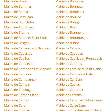
Mairie de Blaye
Mairie de Blésignac
Mairie de Bommes
Mairie de Bonnetan
Mairie de Bonzac
Mairie de Bordeaux
Mairie de Bossugan
Mairie de Bouliac
Mairie de Bourdelles
Mairie de Bourg
Mairie de Bourideys
Mairie de Brach
Mairie de Branne
Mairie de Brannens
Mairie de Braud et Saint Louis
Mairie de Brouqueyran
Mairie de Bruges
Mairie de Budos
Mairie de Cabanac et Villagrains
Mairie de Cabara
Mairie de Cadarsac
Mairie de Cadaujac
Mairie de Cadillac
Mairie de Cadillac en Fronsadais
Mairie de Camarsac
Mairie de Cambes
Mairie de Camblanes et Meynac
Mairie de Camiac et Saint Denis
Mairie de Camiran
Mairie de Camps sur l'Isle
Mairie de Campugnan
Mairie de Canéjan
Mairie de Cantois
Mairie de Capian
Mairie de Caplong
Mairie de Captieux
Mairie de Carbon Blanc
Mairie de Carcans
Mairie de Cardan
Mairie de Carignan de Bordeaux
Mairie de Cars
Mairie de Cartelègue
Mairie de Casseuil
Mairie de Castelmoron d'Albret