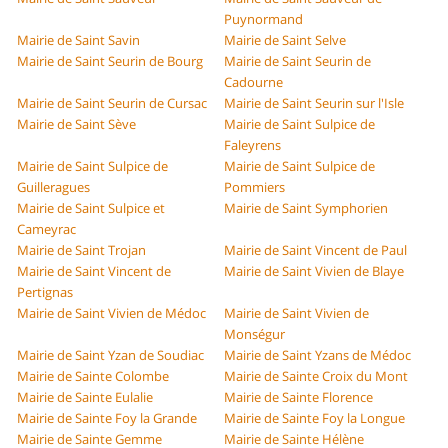
Puynormand
Mairie de Saint Savin
Mairie de Saint Selve
Mairie de Saint Seurin de Bourg
Mairie de Saint Seurin de
Cadourne
Mairie de Saint Seurin de Cursac
Mairie de Saint Seurin sur l'Isle
Mairie de Saint Sève
Mairie de Saint Sulpice de
Faleyrens
Mairie de Saint Sulpice de
Mairie de Saint Sulpice de
Guilleragues
Pommiers
Mairie de Saint Sulpice et
Mairie de Saint Symphorien
Cameyrac
Mairie de Saint Trojan
Mairie de Saint Vincent de Paul
Mairie de Saint Vincent de
Mairie de Saint Vivien de Blaye
Pertignas
Mairie de Saint Vivien de Médoc
Mairie de Saint Vivien de
Monségur
Mairie de Saint Yzan de Soudiac
Mairie de Saint Yzans de Médoc
Mairie de Sainte Colombe
Mairie de Sainte Croix du Mont
Mairie de Sainte Eulalie
Mairie de Sainte Florence
Mairie de Sainte Foy la Grande
Mairie de Sainte Foy la Longue
Mairie de Sainte Gemme
Mairie de Sainte Hélène