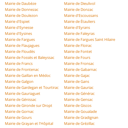
Mairie de Daubèze
Mairie de Dieulivol
Mairie de Donnezac
Mairie de Donzac
Mairie de Doulezon
Mairie d'Escoussans
Mairie d'Espiet
Mairie de Étauliers
Mairie d'Eynesse
Mairie d'Eyrans
Mairie d'Eysines
Mairie de Faleyras
Mairie de Fargues
Mairie de Fargues Saint Hilaire
Mairie de Flaujagues
Mairie de Floirac
Mairie de Floudès
Mairie de Fontet
Mairie de Fossès et Baleyssac
Mairie de Fours
Mairie de Francs
Mairie de Fronsac
Mairie de Frontenac
Mairie de Gabarnac
Mairie de Gaillan en Médoc
Mairie de Gajac
Mairie de Galgon
Mairie de Gans
Mairie de Gardegan et Tourtirac
Mairie de Gauriac
Mairie de Gauriaguet
Mairie de Générac
Mairie de Génissac
Mairie de Gensac
Mairie de Gironde sur Dropt
Mairie de Giscos
Mairie de Gornac
Mairie de Goualade
Mairie de Gours
Mairie de Gradignan
Mairie de Grayan et l'Hôpital
Mairie de Grézillac