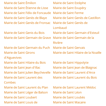
Mairie de Saint Émilion
Mairie de Saint Estèphe
Mairie de Saint Étienne de Lisse
Mairie de Saint Exupéry
Mairie de Saint Félix de Foncaude
Mairie de Saint Ferme
Mairie de Saint Genès de Blaye
Mairie de Saint Genès de Castillon
Mairie de Saint Genès de Fronsac
Mairie de Saint Genès de
Lombaud
Mairie de Saint Genis du Bois
Mairie de Saint Germain d'Esteuil
Mairie de Saint Germain de Grave
Mairie de Saint Germain de la
Rivière
Mairie de Saint Germain du Puch
Mairie de Saint Gervais
Mairie de Saint Girons
Mairie de Saint Hilaire de la Noaille
d'Aiguevives
Mairie de Saint Hilaire du Bois
Mairie de Saint Hippolyte
Mairie de Saint Jean d'Illac
Mairie de Saint Jean de Blaignac
Mairie de Saint Julien Beychevelle
Mairie de Saint Laurent d'Arce
Mairie de Saint Laurent des
Mairie de Saint Laurent du Bois
Combes
Mairie de Saint Laurent du Plan
Mairie de Saint Laurent Médoc
Mairie de Saint Léger de Balson
Mairie de Saint Léon
Mairie de Saint Loubert
Mairie de Saint Loubès
Mairie de Saint Louis de
Mairie de Saint Macaire