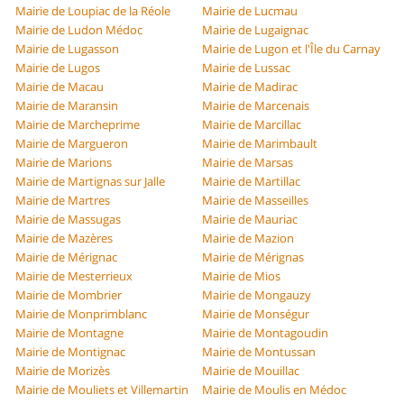
Mairie de Loupiac de la Réole
Mairie de Lucmau
Mairie de Ludon Médoc
Mairie de Lugaignac
Mairie de Lugasson
Mairie de Lugon et l'Île du Carnay
Mairie de Lugos
Mairie de Lussac
Mairie de Macau
Mairie de Madirac
Mairie de Maransin
Mairie de Marcenais
Mairie de Marcheprime
Mairie de Marcillac
Mairie de Margueron
Mairie de Marimbault
Mairie de Marions
Mairie de Marsas
Mairie de Martignas sur Jalle
Mairie de Martillac
Mairie de Martres
Mairie de Masseilles
Mairie de Massugas
Mairie de Mauriac
Mairie de Mazères
Mairie de Mazion
Mairie de Mérignac
Mairie de Mérignas
Mairie de Mesterrieux
Mairie de Mios
Mairie de Mombrier
Mairie de Mongauzy
Mairie de Monprimblanc
Mairie de Monségur
Mairie de Montagne
Mairie de Montagoudin
Mairie de Montignac
Mairie de Montussan
Mairie de Morizès
Mairie de Mouillac
Mairie de Mouliets et Villemartin
Mairie de Moulis en Médoc