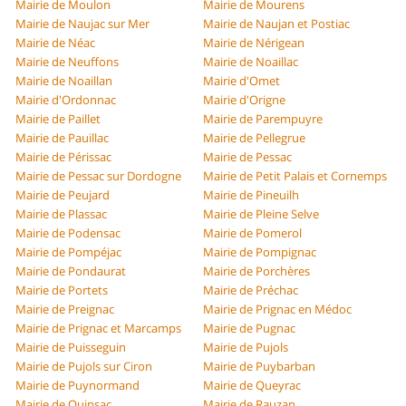
Mairie de Moulon
Mairie de Mourens
Mairie de Naujac sur Mer
Mairie de Naujan et Postiac
Mairie de Néac
Mairie de Nérigean
Mairie de Neuffons
Mairie de Noaillac
Mairie de Noaillan
Mairie d'Omet
Mairie d'Ordonnac
Mairie d'Origne
Mairie de Paillet
Mairie de Parempuyre
Mairie de Pauillac
Mairie de Pellegrue
Mairie de Périssac
Mairie de Pessac
Mairie de Pessac sur Dordogne
Mairie de Petit Palais et Cornemps
Mairie de Peujard
Mairie de Pineuilh
Mairie de Plassac
Mairie de Pleine Selve
Mairie de Podensac
Mairie de Pomerol
Mairie de Pompéjac
Mairie de Pompignac
Mairie de Pondaurat
Mairie de Porchères
Mairie de Portets
Mairie de Préchac
Mairie de Preignac
Mairie de Prignac en Médoc
Mairie de Prignac et Marcamps
Mairie de Pugnac
Mairie de Puisseguin
Mairie de Pujols
Mairie de Pujols sur Ciron
Mairie de Puybarban
Mairie de Puynormand
Mairie de Queyrac
Mairie de Quinsac
Mairie de Rauzan