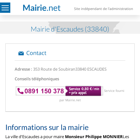
Site indépendant de l'administration
Mairie d'Escaudes (33840)
Contact
Adresse :
353 Route de Soubiran
33840 ESCAUDES
Conseils téléphoniques
Service fourni
par Mairie.net
Informations sur la mairie
La ville d'Escaudes a pour maire
Monsieur Philippe MONNIER
Les