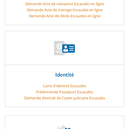
Demande Acte de naissance Escaudes en ligne
Demande Acte de mariage Escaudes en ligne
Demande Acte de décès Escaudes en ligne
Identité
Carte d'identité Escaudes
Prédemande Passeport Escaudes
Demande d’extrait de Casier judiciaire Escaudes