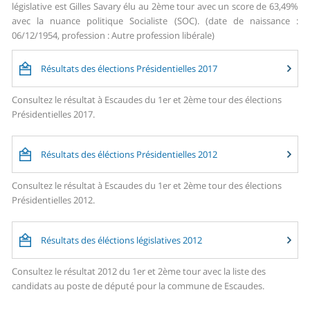
législative est Gilles Savary élu au 2ème tour avec un score de 63,49%
avec la nuance politique Socialiste (SOC). (date de naissance :
06/12/1954, profession : Autre profession libérale)
Résultats des élections Présidentielles 2017
Consultez le résultat à Escaudes du 1er et 2ème tour des élections
Présidentielles 2017.
Résultats des éléctions Présidentielles 2012
Consultez le résultat à Escaudes du 1er et 2ème tour des élections
Présidentielles 2012.
Résultats des éléctions législatives 2012
Consultez le résultat 2012 du 1er et 2ème tour avec la liste des
candidats au poste de député pour la commune de Escaudes.