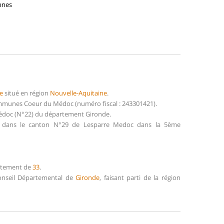
ennes
e
situé en région
Nouvelle-Aquitaine
.
mmunes Coeur du Médoc (numéro fiscal : 243301421).
Médoc (N°22) du département Gironde.
it dans le canton N°29 de Lesparre Medoc dans la 5ème
artement de
33
.
Conseil Départemental de
Gironde
, faisant parti de la région