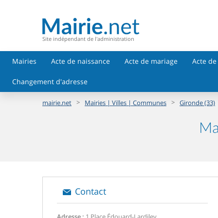
Site indépendant de l'administration
Mairies
Acte de naissance
Acte de mariage
Acte de
Changement d'adresse
>
>
mairie.net
Mairies | Villes | Communes
Gironde (33)
Ma
Contact
Adresse :
1 Place Édouard-Lardiley