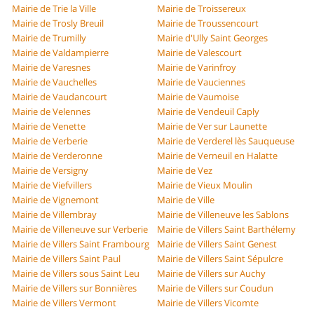
Mairie de Trie la Ville
Mairie de Troissereux
Mairie de Trosly Breuil
Mairie de Troussencourt
Mairie de Trumilly
Mairie d'Ully Saint Georges
Mairie de Valdampierre
Mairie de Valescourt
Mairie de Varesnes
Mairie de Varinfroy
Mairie de Vauchelles
Mairie de Vauciennes
Mairie de Vaudancourt
Mairie de Vaumoise
Mairie de Velennes
Mairie de Vendeuil Caply
Mairie de Venette
Mairie de Ver sur Launette
Mairie de Verberie
Mairie de Verderel lès Sauqueuse
Mairie de Verderonne
Mairie de Verneuil en Halatte
Mairie de Versigny
Mairie de Vez
Mairie de Viefvillers
Mairie de Vieux Moulin
Mairie de Vignemont
Mairie de Ville
Mairie de Villembray
Mairie de Villeneuve les Sablons
Mairie de Villeneuve sur Verberie
Mairie de Villers Saint Barthélemy
Mairie de Villers Saint Frambourg
Mairie de Villers Saint Genest
Mairie de Villers Saint Paul
Mairie de Villers Saint Sépulcre
Mairie de Villers sous Saint Leu
Mairie de Villers sur Auchy
Mairie de Villers sur Bonnières
Mairie de Villers sur Coudun
Mairie de Villers Vermont
Mairie de Villers Vicomte