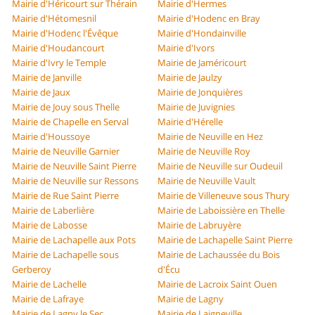
Mairie d'Héricourt sur Thérain
Mairie d'Hermes
Mairie d'Hétomesnil
Mairie d'Hodenc en Bray
Mairie d'Hodenc l'Évêque
Mairie d'Hondainville
Mairie d'Houdancourt
Mairie d'Ivors
Mairie d'Ivry le Temple
Mairie de Jaméricourt
Mairie de Janville
Mairie de Jaulzy
Mairie de Jaux
Mairie de Jonquières
Mairie de Jouy sous Thelle
Mairie de Juvignies
Mairie de Chapelle en Serval
Mairie d'Hérelle
Mairie d'Houssoye
Mairie de Neuville en Hez
Mairie de Neuville Garnier
Mairie de Neuville Roy
Mairie de Neuville Saint Pierre
Mairie de Neuville sur Oudeuil
Mairie de Neuville sur Ressons
Mairie de Neuville Vault
Mairie de Rue Saint Pierre
Mairie de Villeneuve sous Thury
Mairie de Laberlière
Mairie de Laboissière en Thelle
Mairie de Labosse
Mairie de Labruyère
Mairie de Lachapelle aux Pots
Mairie de Lachapelle Saint Pierre
Mairie de Lachapelle sous
Mairie de Lachaussée du Bois
Gerberoy
d'Écu
Mairie de Lachelle
Mairie de Lacroix Saint Ouen
Mairie de Lafraye
Mairie de Lagny
Mairie de Lagny le Sec
Mairie de Laigneville