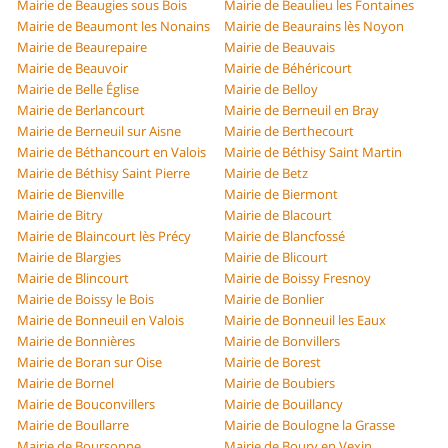
Mairie de Beaugies sous Bois
Mairie de Beaulieu les Fontaines
Mairie de Beaumont les Nonains
Mairie de Beaurains lès Noyon
Mairie de Beaurepaire
Mairie de Beauvais
Mairie de Beauvoir
Mairie de Béhéricourt
Mairie de Belle Église
Mairie de Belloy
Mairie de Berlancourt
Mairie de Berneuil en Bray
Mairie de Berneuil sur Aisne
Mairie de Berthecourt
Mairie de Béthancourt en Valois
Mairie de Béthisy Saint Martin
Mairie de Béthisy Saint Pierre
Mairie de Betz
Mairie de Bienville
Mairie de Biermont
Mairie de Bitry
Mairie de Blacourt
Mairie de Blaincourt lès Précy
Mairie de Blancfossé
Mairie de Blargies
Mairie de Blicourt
Mairie de Blincourt
Mairie de Boissy Fresnoy
Mairie de Boissy le Bois
Mairie de Bonlier
Mairie de Bonneuil en Valois
Mairie de Bonneuil les Eaux
Mairie de Bonnières
Mairie de Bonvillers
Mairie de Boran sur Oise
Mairie de Borest
Mairie de Bornel
Mairie de Boubiers
Mairie de Bouconvillers
Mairie de Bouillancy
Mairie de Boullarre
Mairie de Boulogne la Grasse
Mairie de Boursonne
Mairie de Boury en Vexin