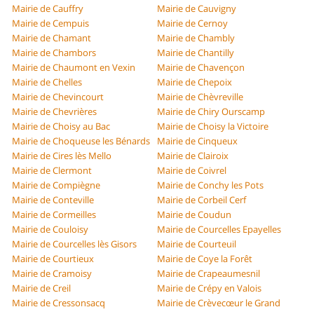
Mairie de Cauffry
Mairie de Cauvigny
Mairie de Cempuis
Mairie de Cernoy
Mairie de Chamant
Mairie de Chambly
Mairie de Chambors
Mairie de Chantilly
Mairie de Chaumont en Vexin
Mairie de Chavençon
Mairie de Chelles
Mairie de Chepoix
Mairie de Chevincourt
Mairie de Chèvreville
Mairie de Chevrières
Mairie de Chiry Ourscamp
Mairie de Choisy au Bac
Mairie de Choisy la Victoire
Mairie de Choqueuse les Bénards
Mairie de Cinqueux
Mairie de Cires lès Mello
Mairie de Clairoix
Mairie de Clermont
Mairie de Coivrel
Mairie de Compiègne
Mairie de Conchy les Pots
Mairie de Conteville
Mairie de Corbeil Cerf
Mairie de Cormeilles
Mairie de Coudun
Mairie de Couloisy
Mairie de Courcelles Epayelles
Mairie de Courcelles lès Gisors
Mairie de Courteuil
Mairie de Courtieux
Mairie de Coye la Forêt
Mairie de Cramoisy
Mairie de Crapeaumesnil
Mairie de Creil
Mairie de Crépy en Valois
Mairie de Cressonsacq
Mairie de Crèvecœur le Grand