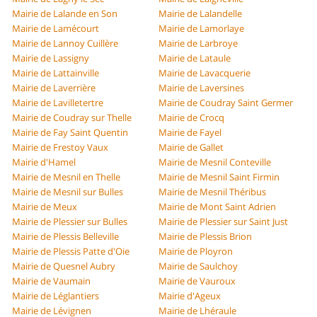
Mairie de Lalande en Son
Mairie de Lalandelle
Mairie de Lamécourt
Mairie de Lamorlaye
Mairie de Lannoy Cuillère
Mairie de Larbroye
Mairie de Lassigny
Mairie de Lataule
Mairie de Lattainville
Mairie de Lavacquerie
Mairie de Laverrière
Mairie de Laversines
Mairie de Lavilletertre
Mairie de Coudray Saint Germer
Mairie de Coudray sur Thelle
Mairie de Crocq
Mairie de Fay Saint Quentin
Mairie de Fayel
Mairie de Frestoy Vaux
Mairie de Gallet
Mairie d'Hamel
Mairie de Mesnil Conteville
Mairie de Mesnil en Thelle
Mairie de Mesnil Saint Firmin
Mairie de Mesnil sur Bulles
Mairie de Mesnil Théribus
Mairie de Meux
Mairie de Mont Saint Adrien
Mairie de Plessier sur Bulles
Mairie de Plessier sur Saint Just
Mairie de Plessis Belleville
Mairie de Plessis Brion
Mairie de Plessis Patte d'Oie
Mairie de Ployron
Mairie de Quesnel Aubry
Mairie de Saulchoy
Mairie de Vaumain
Mairie de Vauroux
Mairie de Léglantiers
Mairie d'Ageux
Mairie de Lévignen
Mairie de Lhéraule