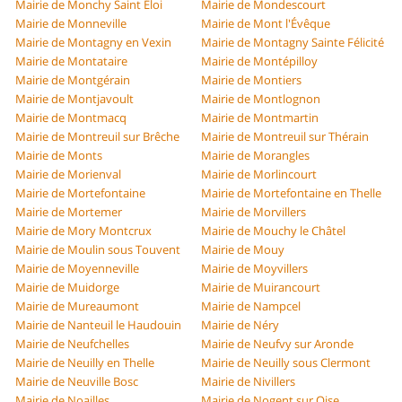
Mairie de Monchy Saint Éloi
Mairie de Mondescourt
Mairie de Monneville
Mairie de Mont l'Évêque
Mairie de Montagny en Vexin
Mairie de Montagny Sainte Félicité
Mairie de Montataire
Mairie de Montépilloy
Mairie de Montgérain
Mairie de Montiers
Mairie de Montjavoult
Mairie de Montlognon
Mairie de Montmacq
Mairie de Montmartin
Mairie de Montreuil sur Brêche
Mairie de Montreuil sur Thérain
Mairie de Monts
Mairie de Morangles
Mairie de Morienval
Mairie de Morlincourt
Mairie de Mortefontaine
Mairie de Mortefontaine en Thelle
Mairie de Mortemer
Mairie de Morvillers
Mairie de Mory Montcrux
Mairie de Mouchy le Châtel
Mairie de Moulin sous Touvent
Mairie de Mouy
Mairie de Moyenneville
Mairie de Moyvillers
Mairie de Muidorge
Mairie de Muirancourt
Mairie de Mureaumont
Mairie de Nampcel
Mairie de Nanteuil le Haudouin
Mairie de Néry
Mairie de Neufchelles
Mairie de Neufvy sur Aronde
Mairie de Neuilly en Thelle
Mairie de Neuilly sous Clermont
Mairie de Neuville Bosc
Mairie de Nivillers
Mairie de Noailles
Mairie de Nogent sur Oise