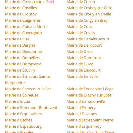
Mairie de Crèvecœur le Petit
Mairie de Crillon
Mairie de Crisolles
Mairie de Croissy sur Celle
Mairie de Croutoy
Mairie de Crouy en Thelle
Mairie de Cuignières
Mairie de Cuigy en Bray
Mairie de Cuise la Motte
Mairie de Cuts
Mairie de Cuvergnon
Mairie de Cuvilly
Mairie de Cuy
Mairie de Daméraucourt
Mairie de Dargies
Mairie de Delincourt
Mairie de Dieudonné
Mairie de Dives
Mairie de Doméliers
Mairie de Domfront
Mairie de Dompierre
Mairie de Duvy
Mairie de Écuvilly
Mairie de Élencourt
Mairie de Élincourt Sainte
Mairie de Éméville
Marguerite
Mairie de Énencourt le Sec
Mairie de Énencourt Léage
Mairie de Épineuse
Mairie de Éragny sur Epte
Mairie d'Ercuis
Mairie d'Ermenonville
Mairie d'Ernemont Boutavent
Mairie d'Erquery
Mairie d'Erquinvillers
Mairie d'Escames
Mairie d'Esches
Mairie d'Escles Saint Pierre
Mairie d'Espaubourg
Mairie d'Esquennoy
Mairie d'Essuiles
Mairie d'Estrées Saint Denis