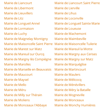
Mairie de Liancourt
Mairie de Liancourt Saint Pierre
Mairie de Libermont
Mairie de Lierville
Mairie de Lieuvillers
Mairie de Lihus
Mairie de Litz
Mairie de Loconville
Mairie de Longueil Annel
Mairie de Longueil Sainte Marie
Mairie de Lormaison
Mairie de Loueuse
Mairie de Luchy
Mairie de Machemont
Mairie de Maignelay Montigny
Mairie de Maimbeville
Mairie de Maisoncelle Saint Pierre
Mairie de Maisoncelle Tuilerie
Mairie de Marest sur Matz
Mairie de Mareuil la Motte
Mairie de Mareuil sur Ourcq
Mairie de Margny aux Cerises
Mairie de Margny lès Compiègne
Mairie de Margny sur Matz
Mairie de Marolles
Mairie de Marquéglise
Mairie de Marseille en Beauvaisis
Mairie de Martincourt
Mairie de Maucourt
Mairie de Maulers
Mairie de Maysel
Mairie de Mélicocq
Mairie de Mello
Mairie de Ménévillers
Mairie de Méru
Mairie de Méry la Bataille
Mairie de Milly sur Thérain
Mairie de Mogneville
Mairie de Moliens
Mairie de Monceaux
Mairie de Monceaux l'Abbaye
Mairie de Monchy Humières