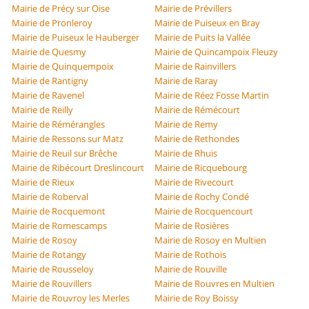
Mairie de Précy sur Oise
Mairie de Prévillers
Mairie de Pronleroy
Mairie de Puiseux en Bray
Mairie de Puiseux le Hauberger
Mairie de Puits la Vallée
Mairie de Quesmy
Mairie de Quincampoix Fleuzy
Mairie de Quinquempoix
Mairie de Rainvillers
Mairie de Rantigny
Mairie de Raray
Mairie de Ravenel
Mairie de Réez Fosse Martin
Mairie de Reilly
Mairie de Rémécourt
Mairie de Rémérangles
Mairie de Remy
Mairie de Ressons sur Matz
Mairie de Rethondes
Mairie de Reuil sur Brêche
Mairie de Rhuis
Mairie de Ribécourt Dreslincourt
Mairie de Ricquebourg
Mairie de Rieux
Mairie de Rivecourt
Mairie de Roberval
Mairie de Rochy Condé
Mairie de Rocquemont
Mairie de Rocquencourt
Mairie de Romescamps
Mairie de Rosières
Mairie de Rosoy
Mairie de Rosoy en Multien
Mairie de Rotangy
Mairie de Rothois
Mairie de Rousseloy
Mairie de Rouville
Mairie de Rouvillers
Mairie de Rouvres en Multien
Mairie de Rouvroy les Merles
Mairie de Roy Boissy